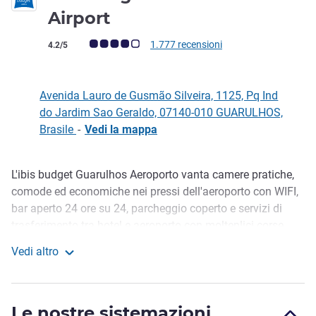
2 stelle
Airport
Giudizio clienti (Valutazione ALL)
1.777 recensioni
4.2/5
Avenida Lauro de Gusmão Silveira, 1125, Pq Ind
do Jardim Sao Geraldo, 07140-010 GUARULHOS,
Brasile
-
Vedi la mappa
L'ibis budget Guarulhos Aeroporto vanta camere pratiche,
Descrizione
comode ed economiche nei pressi dell'aeroporto con WIFI,
bar aperto 24 ore su 24, parcheggio coperto e servizi di
trasferimento tra hotel e aeroporto con molteplici corse
durante la giornata (soggetti a disponibilità e a
Vedi altro
pagamento), una scelta pratica e comoda per i viaggiatori
ibis Budget Guarulhos Airport
d'affari e in sosta durante viaggi lunghi, alla ricerca della
soluzione con il miglior rapporto qualità-prezzo, per
Le nostre sistemazioni
soggiorni veloci e funzionali.