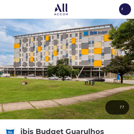
Load
77
ibis Budget Guarulhos