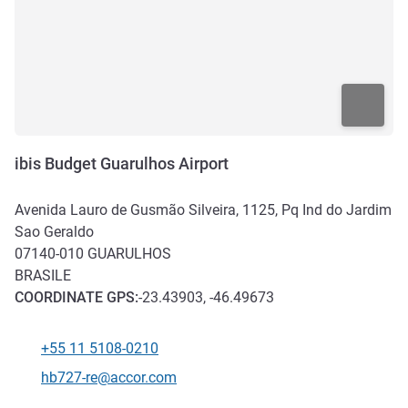
ibis Budget Guarulhos Airport
Avenida Lauro de Gusmão Silveira, 1125, Pq Ind do Jardim
Sao Geraldo
07140-010
GUARULHOS
BRASILE
COORDINATE
GPS
:
-23.43903, -46.49673
+55 11 5108-0210
Telefono
E-mail di contatto
hb727-re@accor.com