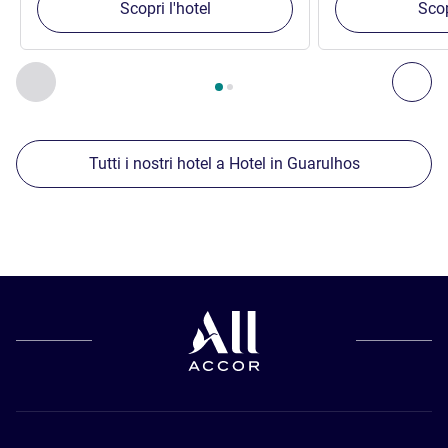
Scopri l'hotel
Scop
Pagina
1
di
2
, Nostre ulteriori strutture nelle vicinanze 1 :, Nost
Precedente - Nostre ulteriori strutture nelle vicinanze
Succ
Tutti i nostri hotel a Hotel in Guarulhos