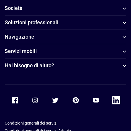
Società
Soluzioni professionali
Navigazione
Servizi mobili
Hai bisogno di aiuto?
Accor Facebook
Accor Instagram
Accor Twitter
Accor Pinterest
Accor Youtube
Accor Li
Condizioni generali dei servizi
Condizioni generali dei servizi Adagio