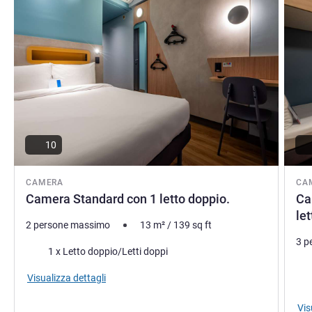
10
CAMERA
CA
Camera Standard con 1 letto doppio.
Ca
let
2 persone massimo
13
m²
/
139
sq ft
3 p
Biancheria da letto
1 x Letto doppio/Letti doppi
Bia
Visualizza dettagli
Vis