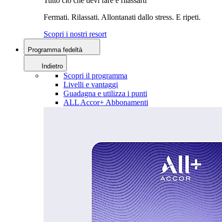
Tutto ciò che devi fare è rilassarti
Fermati. Rilassati. Allontanati dallo stress. E ripeti.
Scopri i nostri resort
Programma fedeltà
Indietro
Scopri il programma
Livelli e vantaggi
Guadagna e utilizza i punti
ALL Accor+ Abbonamenti