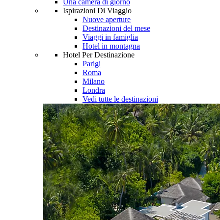
Una camera di giorno
Ispirazioni Di Viaggio
Nuove aperture
Destinazioni del mese
Viaggi in famiglia
Hotel in montagna
Hotel Per Destinazione
Parigi
Roma
Milano
Londra
Vedi tutte le destinazioni