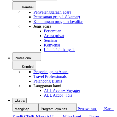
Kembali
Penyelenggaraan acara
Pemesanan grup (+8 kamar)
Keuntungan program loyalitas
Jenis acara
Pertemuan
Acara privat
Seminar
Konvensi
Lihat lebih banyak
Profesional
Kembali
Penyelenggara Acara
Travel Professionals
Pelancong Bisnis
Langganan kami
ALL Accor+ Voyager
ALL Accor+ ibis
Ekstra
Penawaran
Kartu
Menginap
Program loyalitas
Kredit CIMB Niaga ALL
Mitra kami
Pesan