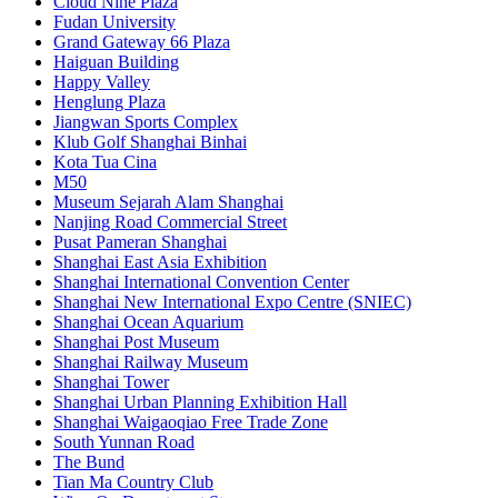
Cloud Nine Plaza
Fudan University
Grand Gateway 66 Plaza
Haiguan Building
Happy Valley
Henglung Plaza
Jiangwan Sports Complex
Klub Golf Shanghai Binhai
Kota Tua Cina
M50
Museum Sejarah Alam Shanghai
Nanjing Road Commercial Street
Pusat Pameran Shanghai
Shanghai East Asia Exhibition
Shanghai International Convention Center
Shanghai New International Expo Centre (SNIEC)
Shanghai Ocean Aquarium
Shanghai Post Museum
Shanghai Railway Museum
Shanghai Tower
Shanghai Urban Planning Exhibition Hall
Shanghai Waigaoqiao Free Trade Zone
South Yunnan Road
The Bund
Tian Ma Country Club