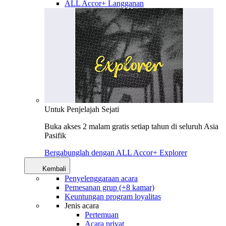
ALL Accor+ Langganan
Untuk Penjelajah Sejati
Buka akses 2 malam gratis setiap tahun di seluruh Asia
Pasifik
Bergabunglah dengan ALL Accor+ Explorer
Kembali
Penyelenggaraan acara
Pemesanan grup (+8 kamar)
Keuntungan program loyalitas
Jenis acara
Pertemuan
Acara privat