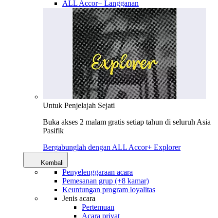
ALL Accor+ Langganan
Untuk Penjelajah Sejati
Buka akses 2 malam gratis setiap tahun di seluruh Asia
Pasifik
Bergabunglah dengan ALL Accor+ Explorer
Kembali
Penyelenggaraan acara
Pemesanan grup (+8 kamar)
Keuntungan program loyalitas
Jenis acara
Pertemuan
Acara privat