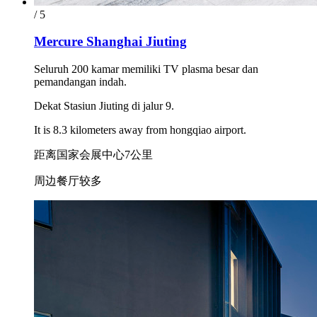
/ 5
Mercure Shanghai Jiuting
Seluruh 200 kamar memiliki TV plasma besar dan
pemandangan indah.
Dekat Stasiun Jiuting di jalur 9.
It is 8.3 kilometers away from hongqiao airport.
距离国家会展中心7公里
周边餐厅较多