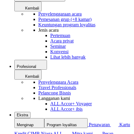
Kembali
Penyelenggaraan acara
Pemesanan grup (+8 kamar)
Keuntungan program loyalitas
Jenis acara
Pertemuan
Acara privat
Seminar
Konvensi
Lihat lebih banyak
Profesional
Kembali
Penyelenggara Acara
Travel Professionals
Pelancong Bisnis
Langganan kami
ALL Accor+ Voyager
ALL Accor+ ibis
Ekstra
Penawaran
Kartu
Menginap
Program loyalitas
Kredit CIMB Niaga ALL
Mitra kami
Pesan