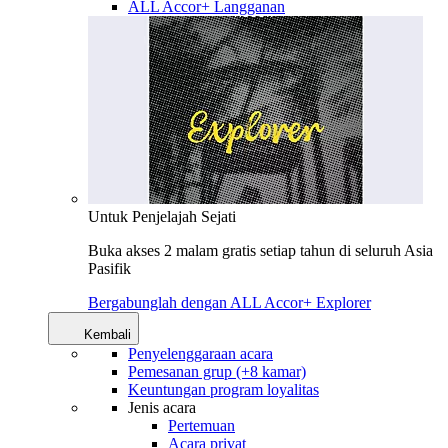
ALL Accor+ Langganan
Untuk Penjelajah Sejati
Buka akses 2 malam gratis setiap tahun di seluruh Asia
Pasifik
Bergabunglah dengan ALL Accor+ Explorer
Kembali
Penyelenggaraan acara
Pemesanan grup (+8 kamar)
Keuntungan program loyalitas
Jenis acara
Pertemuan
Acara privat