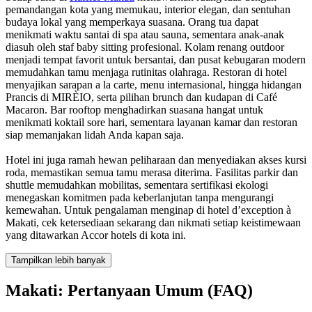
pemandangan kota yang memukau, interior elegan, dan sentuhan
budaya lokal yang memperkaya suasana. Orang tua dapat
menikmati waktu santai di spa atau sauna, sementara anak-anak
diasuh oleh staf baby sitting profesional. Kolam renang outdoor
menjadi tempat favorit untuk bersantai, dan pusat kebugaran modern
memudahkan tamu menjaga rutinitas olahraga. Restoran di hotel
menyajikan sarapan a la carte, menu internasional, hingga hidangan
Prancis di MIRÈIO, serta pilihan brunch dan kudapan di Café
Macaron. Bar rooftop menghadirkan suasana hangat untuk
menikmati koktail sore hari, sementara layanan kamar dan restoran
siap memanjakan lidah Anda kapan saja.
Hotel ini juga ramah hewan peliharaan dan menyediakan akses kursi
roda, memastikan semua tamu merasa diterima. Fasilitas parkir dan
shuttle memudahkan mobilitas, sementara sertifikasi ekologi
menegaskan komitmen pada keberlanjutan tanpa mengurangi
kemewahan. Untuk pengalaman menginap di hotel d’exception à
Makati, cek ketersediaan sekarang dan nikmati setiap keistimewaan
yang ditawarkan Accor hotels di kota ini.
Tampilkan lebih banyak
Makati: Pertanyaan Umum (FAQ)