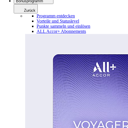
Bonusprogramm
Zurück
Programm entdecken
Vorteile und Statuslevel
Punkte sammeln und einlösen
ALL Accor+ Abonnements