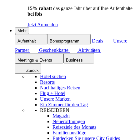
15% rabatt
das ganze Jahr über auf Ihre Aufenthalte
bei ibis
Jetzt Anmelden
Mehr
Deals
Unsere
Aufenthalt
Bonusprogramm
Partner
Geschenkkarte
Aktivitäten
Meetings & Events
Business
Zurück
Hotel suchen
Resorts
Nachhaltiges Reisen
Flug + Hotel
Unsere Marken
Ein Zimmer für den Tag
REISEIDEEN
Magazin
Neueröffnungen
Reiseziele des Monats
Familienausflüge
Entdecken Sie unsere City Guides