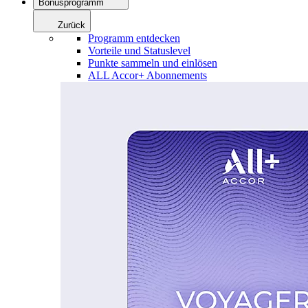
Bonusprogramm
Zurück
Programm entdecken
Vorteile und Statuslevel
Punkte sammeln und einlösen
ALL Accor+ Abonnements