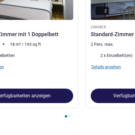
2
ZIMMER
Zimmer mit 1 Doppelbett
Standard-Zimmer m
18
m²
/
193
sq ft
2 Pers. max.
Bettwäsche
elbetten
2 x Einzelbett(en)
en
Details ansehen
erfügbarkeiten anzeigen
Verfügbar
immer 1 : Standard-Zimmer mit 1 Doppelbett , Zimmer 2 : Standa