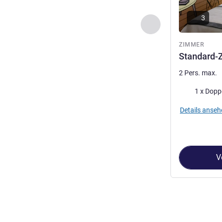
3
Zurück - Zimmer
ZIMMER
Standard-
2 Pers. max.
Bettwäsche
1 x Dopp
Details anseh
V
Seite
1
von
2
, Z