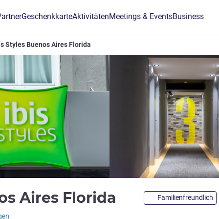
Partner
Geschenkkarte
Aktivitäten
Meetings & Events
Business
is Styles Buenos Aires Florida
3 Sterne
os Aires Florida
Familienfreundlich
L)
gen