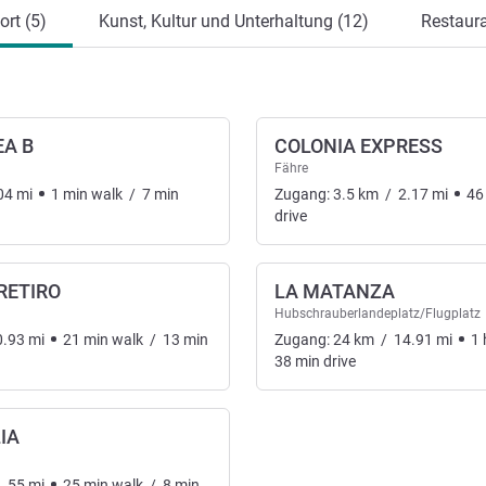
rt (5)
Kunst, Kultur und Unterhaltung (12)
Restaura
EA B
COLONIA EXPRESS
Fähre
04
mi
1
min
walk
/
7
min
Zugang:
3.5
km
/
2.17
mi
46
drive
RETIRO
LA MATANZA
Hubschrauberlandeplatz/Flugplatz
0.93
mi
21
min
walk
/
13
min
Zugang:
24
km
/
14.91
mi
1
38
min
drive
LIA
1.55
mi
25
min
walk
/
8
min