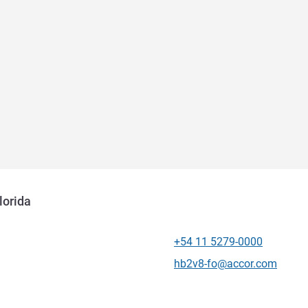
lorida
+54 11 5279-0000
Tel
Kontakt-E-Mail
hb2v8-fo@accor.com
ung