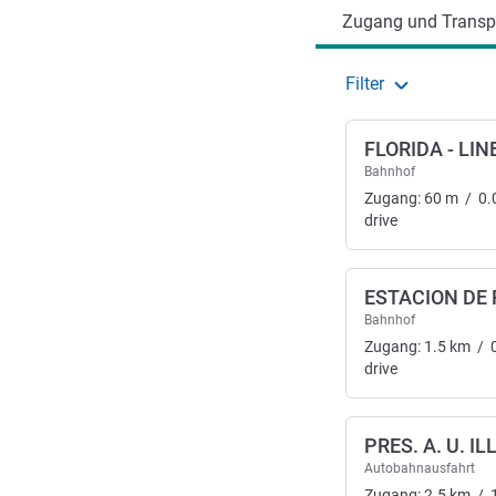
Zugang und Transpo
Filter
FLORIDA - LIN
Bahnhof
Zugang:
60
m
/
0.
drive
ESTACION DE 
Bahnhof
Zugang:
1.5
km
/
drive
PRES. A. U. IL
Autobahnausfahrt
Zugang:
2.5
km
/