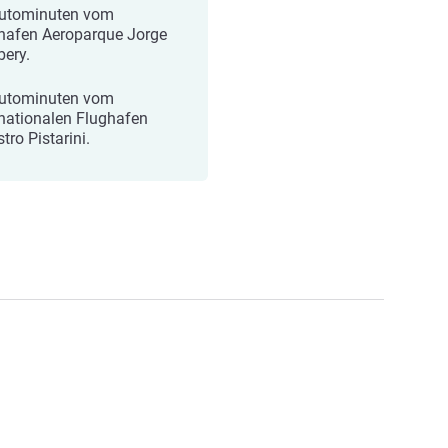
utominuten vom
hafen Aeroparque Jorge
ery.
utominuten vom
rnationalen Flughafen
tro Pistarini.