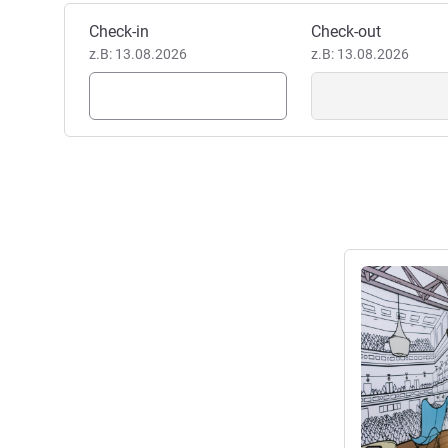
Dieses Hotel buchen
Check-in
Check-out
z.B: 13.08.2026
z.B: 13.08.2026
Details anseh