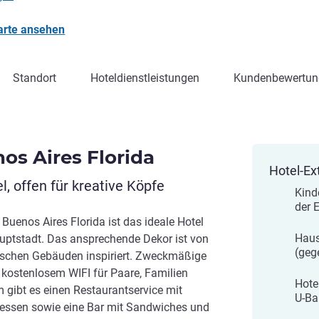
arte ansehen
Standort
Hoteldienstleistungen
Kundenbewertun
nos Aires Florida
Hotel-Ex
, offen für kreative Köpfe
Kind
der E
 Buenos Aires Florida ist das ideale Hotel
Haus
auptstadt. Das ansprechende Dekor ist von
(geg
rischen Gebäuden inspiriert. Zweckmäßige
kostenlosem WIFI für Paare, Familien
Hote
 gibt es einen Restaurantservice mit
U-Ba
dessen sowie eine Bar mit Sandwiches und