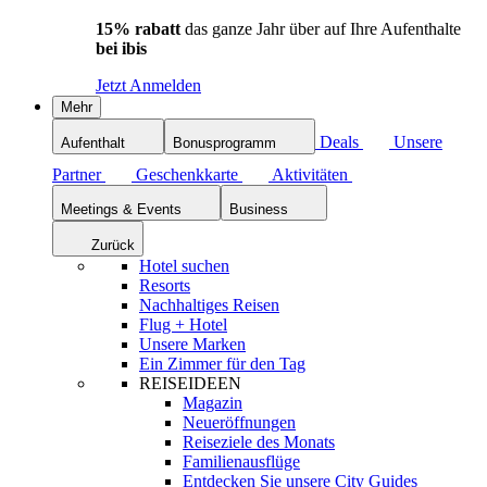
15% rabatt
das ganze Jahr über auf Ihre Aufenthalte
bei ibis
Jetzt Anmelden
Mehr
Deals
Unsere
Aufenthalt
Bonusprogramm
Partner
Geschenkkarte
Aktivitäten
Meetings & Events
Business
Zurück
Hotel suchen
Resorts
Nachhaltiges Reisen
Flug + Hotel
Unsere Marken
Ein Zimmer für den Tag
REISEIDEEN
Magazin
Neueröffnungen
Reiseziele des Monats
Familienausflüge
Entdecken Sie unsere City Guides