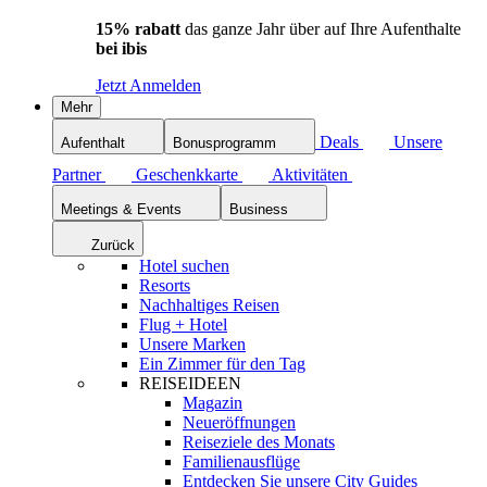
15% rabatt
das ganze Jahr über auf Ihre Aufenthalte
bei ibis
Jetzt Anmelden
Mehr
Deals
Unsere
Aufenthalt
Bonusprogramm
Partner
Geschenkkarte
Aktivitäten
Meetings & Events
Business
Zurück
Hotel suchen
Resorts
Nachhaltiges Reisen
Flug + Hotel
Unsere Marken
Ein Zimmer für den Tag
REISEIDEEN
Magazin
Neueröffnungen
Reiseziele des Monats
Familienausflüge
Entdecken Sie unsere City Guides