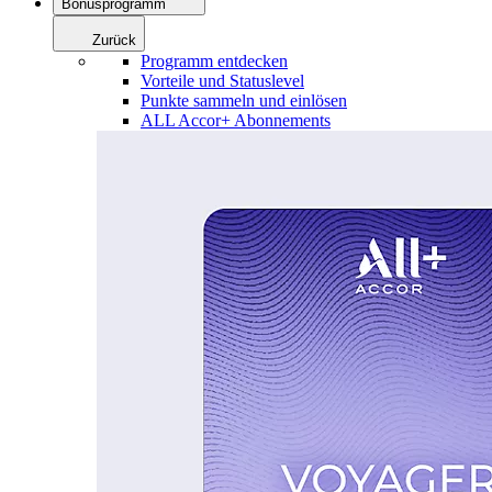
Bonusprogramm
Zurück
Programm entdecken
Vorteile und Statuslevel
Punkte sammeln und einlösen
ALL Accor+ Abonnements