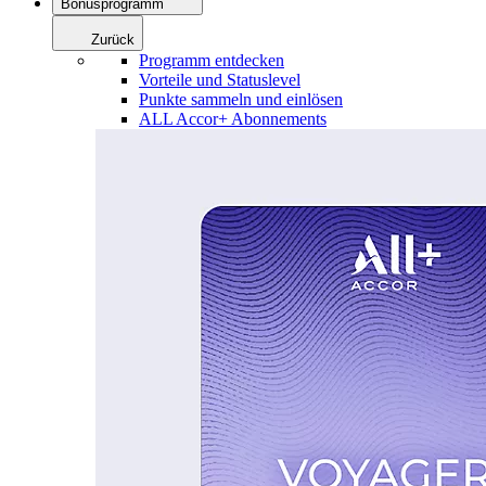
Bonusprogramm
Zurück
Programm entdecken
Vorteile und Statuslevel
Punkte sammeln und einlösen
ALL Accor+ Abonnements