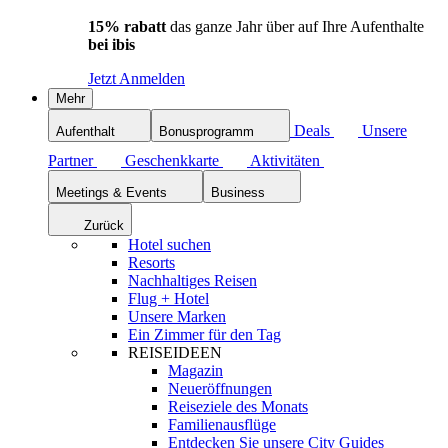
15% rabatt
das ganze Jahr über auf Ihre Aufenthalte
bei ibis
Jetzt Anmelden
Mehr
Deals
Unsere
Aufenthalt
Bonusprogramm
Partner
Geschenkkarte
Aktivitäten
Meetings & Events
Business
Zurück
Hotel suchen
Resorts
Nachhaltiges Reisen
Flug + Hotel
Unsere Marken
Ein Zimmer für den Tag
REISEIDEEN
Magazin
Neueröffnungen
Reiseziele des Monats
Familienausflüge
Entdecken Sie unsere City Guides