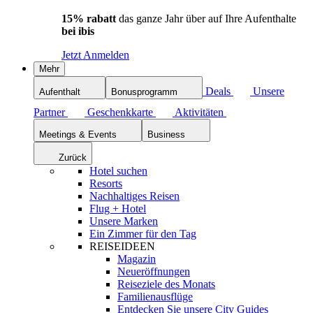
15% rabatt
das ganze Jahr über auf Ihre Aufenthalte
bei ibis
Jetzt Anmelden
Mehr
Deals
Unsere
Aufenthalt
Bonusprogramm
Partner
Geschenkkarte
Aktivitäten
Meetings & Events
Business
Zurück
Hotel suchen
Resorts
Nachhaltiges Reisen
Flug + Hotel
Unsere Marken
Ein Zimmer für den Tag
REISEIDEEN
Magazin
Neueröffnungen
Reiseziele des Monats
Familienausflüge
Entdecken Sie unsere City Guides