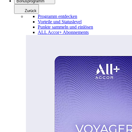
Bonusprogramm
Zurück
Programm entdecken
Vorteile und Statuslevel
Punkte sammeln und einlösen
ALL Accor+ Abonnements