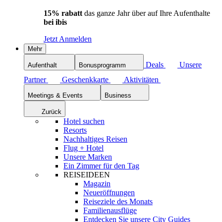
15% rabatt
das ganze Jahr über auf Ihre Aufenthalte
bei ibis
Jetzt Anmelden
Mehr
Deals
Unsere
Aufenthalt
Bonusprogramm
Partner
Geschenkkarte
Aktivitäten
Meetings & Events
Business
Zurück
Hotel suchen
Resorts
Nachhaltiges Reisen
Flug + Hotel
Unsere Marken
Ein Zimmer für den Tag
REISEIDEEN
Magazin
Neueröffnungen
Reiseziele des Monats
Familienausflüge
Entdecken Sie unsere City Guides