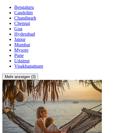
Bengaluru
Candolim
Chandigarh
Chennai
Goa
Hyderabad
Jaipur
Mumbai
Mysore
Pune
Udaipur
Visakhapatnam
Mehr anzeigen (3)