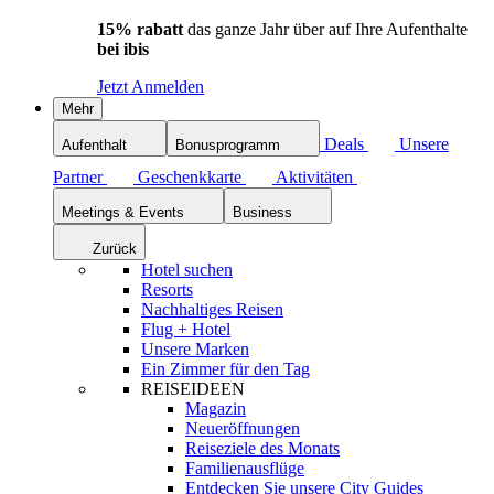
15% rabatt
das ganze Jahr über auf Ihre Aufenthalte
bei ibis
Jetzt Anmelden
Mehr
Deals
Unsere
Aufenthalt
Bonusprogramm
Partner
Geschenkkarte
Aktivitäten
Meetings & Events
Business
Zurück
Hotel suchen
Resorts
Nachhaltiges Reisen
Flug + Hotel
Unsere Marken
Ein Zimmer für den Tag
REISEIDEEN
Magazin
Neueröffnungen
Reiseziele des Monats
Familienausflüge
Entdecken Sie unsere City Guides