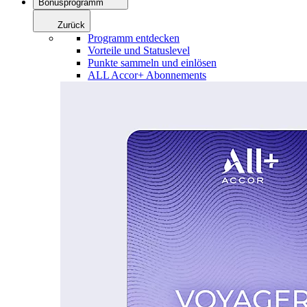
Bonusprogramm
Zurück
Programm entdecken
Vorteile und Statuslevel
Punkte sammeln und einlösen
ALL Accor+ Abonnements