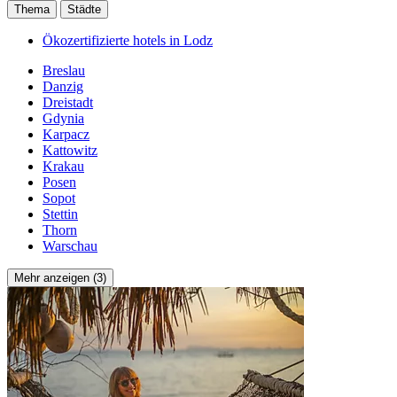
Thema
Städte
Ökozertifizierte hotels in Lodz
Breslau
Danzig
Dreistadt
Gdynia
Karpacz
Kattowitz
Krakau
Posen
Sopot
Stettin
Thorn
Warschau
Mehr anzeigen (3)