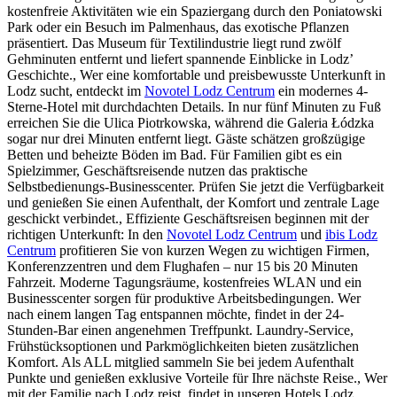
kostenfreie Aktivitäten wie ein Spaziergang durch den Poniatowski
Park oder ein Besuch im Palmenhaus, das exotische Pflanzen
präsentiert. Das Museum für Textilindustrie liegt rund zwölf
Gehminuten entfernt und liefert spannende Einblicke in Lodz’
Geschichte., Wer eine komfortable und preisbewusste Unterkunft in
Lodz sucht, entdeckt im
Novotel Lodz Centrum
ein modernes 4-
Sterne-Hotel mit durchdachten Details. In nur fünf Minuten zu Fuß
erreichen Sie die Ulica Piotrkowska, während die Galeria Łódzka
sogar nur drei Minuten entfernt liegt. Gäste schätzen großzügige
Betten und beheizte Böden im Bad. Für Familien gibt es ein
Spielzimmer, Geschäftsreisende nutzen das praktische
Selbstbedienungs-Businesscenter. Prüfen Sie jetzt die Verfügbarkeit
und genießen Sie einen Aufenthalt, der Komfort und zentrale Lage
geschickt verbindet., Effiziente Geschäftsreisen beginnen mit der
richtigen Unterkunft: In den
Novotel Lodz Centrum
und
ibis Lodz
Centrum
profitieren Sie von kurzen Wegen zu wichtigen Firmen,
Konferenzzentren und dem Flughafen – nur 15 bis 20 Minuten
Fahrzeit. Moderne Tagungsräume, kostenfreies WLAN und ein
Businesscenter sorgen für produktive Arbeitsbedingungen. Wer
nach einem langen Tag entspannen möchte, findet in der 24-
Stunden-Bar einen angenehmen Treffpunkt. Laundry-Service,
Frühstücksoptionen und Parkmöglichkeiten bieten zusätzlichen
Komfort. Als ALL mitglied sammeln Sie bei jedem Aufenthalt
Punkte und genießen exklusive Vorteile für Ihre nächste Reise., Wer
mit der Familie nach Lodz reist, findet in unseren Hotels Lodz