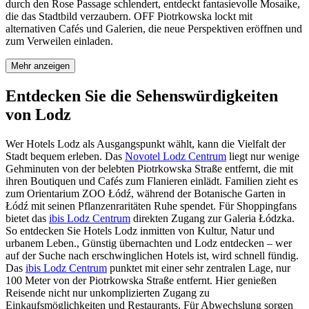
durch den Rose Passage schlendert, entdeckt fantasievolle Mosaike,
die das Stadtbild verzaubern. OFF Piotrkowska lockt mit
alternativen Cafés und Galerien, die neue Perspektiven eröffnen und
zum Verweilen einladen.
Mehr anzeigen
Entdecken Sie die Sehenswürdigkeiten
von Lodz
Wer Hotels Lodz als Ausgangspunkt wählt, kann die Vielfalt der
Stadt bequem erleben. Das
Novotel Lodz Centrum
liegt nur wenige
Gehminuten von der belebten Piotrkowska Straße entfernt, die mit
ihren Boutiquen und Cafés zum Flanieren einlädt. Familien zieht es
zum Orientarium ZOO Łódź, während der Botanische Garten in
Łódź mit seinen Pflanzenraritäten Ruhe spendet. Für Shoppingfans
bietet das
ibis Lodz Centrum
direkten Zugang zur Galeria Łódzka.
So entdecken Sie Hotels Lodz inmitten von Kultur, Natur und
urbanem Leben., Günstig übernachten und Lodz entdecken – wer
auf der Suche nach erschwinglichen Hotels ist, wird schnell fündig.
Das
ibis Lodz Centrum
punktet mit einer sehr zentralen Lage, nur
100 Meter von der Piotrkowska Straße entfernt. Hier genießen
Reisende nicht nur unkomplizierten Zugang zu
Einkaufsmöglichkeiten und Restaurants. Für Abwechslung sorgen