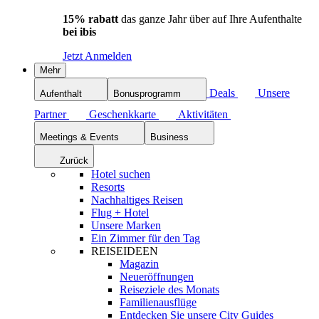
15% rabatt
das ganze Jahr über auf Ihre Aufenthalte
bei ibis
Jetzt Anmelden
Mehr
Deals
Unsere
Aufenthalt
Bonusprogramm
Partner
Geschenkkarte
Aktivitäten
Meetings & Events
Business
Zurück
Hotel suchen
Resorts
Nachhaltiges Reisen
Flug + Hotel
Unsere Marken
Ein Zimmer für den Tag
REISEIDEEN
Magazin
Neueröffnungen
Reiseziele des Monats
Familienausflüge
Entdecken Sie unsere City Guides