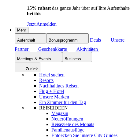
15% rabatt
das ganze Jahr über auf Ihre Aufenthalte
bei ibis
Jetzt Anmelden
Mehr
Deals
Unsere
Aufenthalt
Bonusprogramm
Partner
Geschenkkarte
Aktivitäten
Meetings & Events
Business
Zurück
Hotel suchen
Resorts
Nachhaltiges Reisen
Flug + Hotel
Unsere Marken
Ein Zimmer für den Tag
REISEIDEEN
Magazin
Neueröffnungen
Reiseziele des Monats
Familienausflüge
Entdecken Sie unsere City Guides