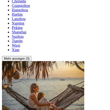
Chengdu
Guangzhou
Hangzhou
Harbin
Lanzhou
Nanjing
Peking
Shanghai
Suzhou
Tianjin
Wuxi
Xian
Mehr anzeigen (3)