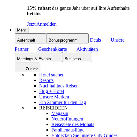
15% rabatt
das ganze Jahr über auf Ihre Aufenthalte
bei ibis
Jetzt Anmelden
Mehr
Deals
Unsere
Aufenthalt
Bonusprogramm
Partner
Geschenkkarte
Aktivitäten
Meetings & Events
Business
Zurück
Hotel suchen
Resorts
Nachhaltiges Reisen
Flug + Hotel
Unsere Marken
Ein Zimmer für den Tag
REISEIDEEN
Magazin
Neueröffnungen
Reiseziele des Monats
Familienausflüge
Entdecken Sie unsere City Guides