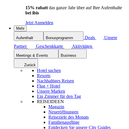
15% rabatt
das ganze Jahr über auf Ihre Aufenthalte
bei ibis
Jetzt Anmelden
Mehr
Deals
Unsere
Aufenthalt
Bonusprogramm
Partner
Geschenkkarte
Aktivitäten
Meetings & Events
Business
Zurück
Hotel suchen
Resorts
Nachhaltiges Reisen
Flug + Hotel
Unsere Marken
Ein Zimmer für den Tag
REISEIDEEN
Magazin
Neueröffnungen
Reiseziele des Monats
Familienausflüge
Entdecken Sie unsere City Guides