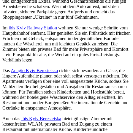
und kindgerechten Extras, während Geschäftsreisende die ruhigen
Arbeitsbereiche schätzen. Wer mit dem Auto anreist, nutzt den
privaten, sicheren Parkplatz gegen Aufpreis und erreicht das
Shoppingcenter „Ukraine“ in nur fünf Gehminuten.
Im
ibis Kyiv Railway Station
wohnen Sie nur wenige Schritte vom
Hauptbahnhof entfernt. Hier genießen Sie ein Frühstück mit frischen
Früchten und Gebäck, entspannen in der gemütlichen Bar oder
nutzen die Wäscherei, um mit leichtem Gepäck zu reisen. Die
Zimmer bieten ein privates Bad für mehr Privatsphäre und Komfort
– ein Pluspunkt für alle, die Wert auf ein gutes Preis-Leistungs-
Verhältnis legen.
Das
Adagio Kyiv Beresteiska
richtet sich besonders an Gäste, die
längere Aufenthalte planen oder sich selbst versorgen möchten. Die
Apartments verfügen über eine voll ausgestattete Küche, sodass Sie
Mahlzeiten flexibel gestalten und Ausgaben für Restaurants sparen
können. Für Familien stehen Kinderbetten und Hochstühle bereit,
während der hoteleigene Waschservice den Alltag erleichtert. Im
Restaurant und an der Bar genießen Sie internationale Gerichte und
Getränke in entspannter Atmosphäre.
Auch das
ibis Kyiv Beresteiska
bietet günstige Zimmer mit
kostenfreiem WLAN, privatem Bad und Zugang zu einem
Restaurant mit internationaler Küche. Kinderfreundliche