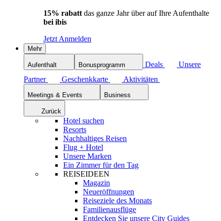
15% rabatt
das ganze Jahr über auf Ihre Aufenthalte
bei ibis
Jetzt Anmelden
Mehr
Deals
Unsere
Aufenthalt
Bonusprogramm
Partner
Geschenkkarte
Aktivitäten
Meetings & Events
Business
Zurück
Hotel suchen
Resorts
Nachhaltiges Reisen
Flug + Hotel
Unsere Marken
Ein Zimmer für den Tag
REISEIDEEN
Magazin
Neueröffnungen
Reiseziele des Monats
Familienausflüge
Entdecken Sie unsere City Guides