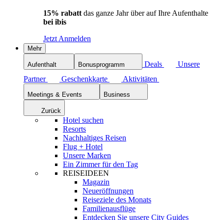
15% rabatt
das ganze Jahr über auf Ihre Aufenthalte
bei ibis
Jetzt Anmelden
Mehr
Deals
Unsere
Aufenthalt
Bonusprogramm
Partner
Geschenkkarte
Aktivitäten
Meetings & Events
Business
Zurück
Hotel suchen
Resorts
Nachhaltiges Reisen
Flug + Hotel
Unsere Marken
Ein Zimmer für den Tag
REISEIDEEN
Magazin
Neueröffnungen
Reiseziele des Monats
Familienausflüge
Entdecken Sie unsere City Guides