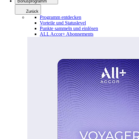
Bonusprogramm
Zurück
Programm entdecken
Vorteile und Statuslevel
Punkte sammeln und einlösen
ALL Accor+ Abonnements