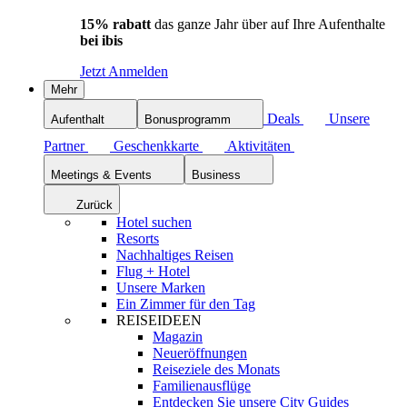
15% rabatt
das ganze Jahr über auf Ihre Aufenthalte
bei ibis
Jetzt Anmelden
Mehr
Deals
Unsere
Aufenthalt
Bonusprogramm
Partner
Geschenkkarte
Aktivitäten
Meetings & Events
Business
Zurück
Hotel suchen
Resorts
Nachhaltiges Reisen
Flug + Hotel
Unsere Marken
Ein Zimmer für den Tag
REISEIDEEN
Magazin
Neueröffnungen
Reiseziele des Monats
Familienausflüge
Entdecken Sie unsere City Guides