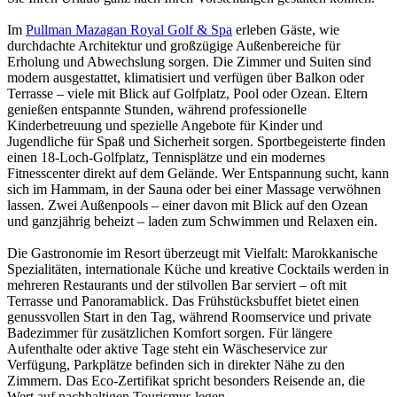
Im
Pullman Mazagan Royal Golf & Spa
erleben Gäste, wie
durchdachte Architektur und großzügige Außenbereiche für
Erholung und Abwechslung sorgen. Die Zimmer und Suiten sind
modern ausgestattet, klimatisiert und verfügen über Balkon oder
Terrasse – viele mit Blick auf Golfplatz, Pool oder Ozean. Eltern
genießen entspannte Stunden, während professionelle
Kinderbetreuung und spezielle Angebote für Kinder und
Jugendliche für Spaß und Sicherheit sorgen. Sportbegeisterte finden
einen 18-Loch-Golfplatz, Tennisplätze und ein modernes
Fitnesscenter direkt auf dem Gelände. Wer Entspannung sucht, kann
sich im Hammam, in der Sauna oder bei einer Massage verwöhnen
lassen. Zwei Außenpools – einer davon mit Blick auf den Ozean
und ganzjährig beheizt – laden zum Schwimmen und Relaxen ein.
Die Gastronomie im Resort überzeugt mit Vielfalt: Marokkanische
Spezialitäten, internationale Küche und kreative Cocktails werden in
mehreren Restaurants und der stilvollen Bar serviert – oft mit
Terrasse und Panoramablick. Das Frühstücksbuffet bietet einen
genussvollen Start in den Tag, während Roomservice und private
Badezimmer für zusätzlichen Komfort sorgen. Für längere
Aufenthalte oder aktive Tage steht ein Wäscheservice zur
Verfügung, Parkplätze befinden sich in direkter Nähe zu den
Zimmern. Das Eco-Zertifikat spricht besonders Reisende an, die
Wert auf nachhaltigen Tourismus legen.