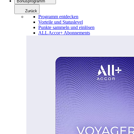
Bonusprogramm
Zurück
Programm entdecken
Vorteile und Statuslevel
Punkte sammeln und einlösen
ALL Accor+ Abonnements