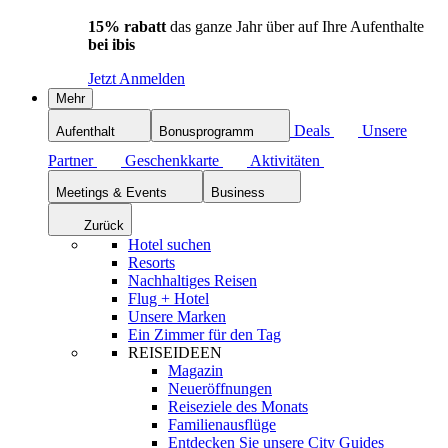
15% rabatt
das ganze Jahr über auf Ihre Aufenthalte
bei ibis
Jetzt Anmelden
Mehr
Deals
Unsere
Aufenthalt
Bonusprogramm
Partner
Geschenkkarte
Aktivitäten
Meetings & Events
Business
Zurück
Hotel suchen
Resorts
Nachhaltiges Reisen
Flug + Hotel
Unsere Marken
Ein Zimmer für den Tag
REISEIDEEN
Magazin
Neueröffnungen
Reiseziele des Monats
Familienausflüge
Entdecken Sie unsere City Guides