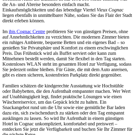
die An- und Abreise besonders einfach macht.
Einkaufsmöglichkeiten und das lebendige Viertel
Vieux Cognac
liegen ebenfalls in unmittelbarer Nähe, sodass Sie das Flair der Stadt
direkt erleben können.
Im
ibis Cognac Centre
profitieren Sie von günstigen Preisen, ohne
auf Annehmlichkeiten zu verzichten. Die modernen Zimmer bieten
ein ruhiges Ambiente, bequeme Betten und ein eigenes Bad – so
genießen Sie Privatsphäre und Komfort zu einem erschwinglichen
Preis. Das Frühstück wird als Buffet serviert oder kann zum
Mitnehmen bestellt werden, damit Sie flexibel in den Tag starten.
Kostenloses WLAN steht im gesamten Hotel zur Verfügung, sodass
Sie jederzeit online bleiben. Für Gäste, die mit dem Auto anreisen,
gibt es einen sicheren, kostenfreien Parkplatz direkt gegenüber.
Familien schätzen die kindgerechte Ausstattung wie Hochstühle
oder Babybetten, die den Aufenthalt entspannter machen. Wer Wert
auf Unabhängigkeit legt, findet praktische Lösungen wie einen
Wäschereiservice, um das Gepäck leicht zu halten. Ein
Snackangebot rund um die Uhr sowie eine gemütliche Bar laden
dazu ein, sich zwischendurch zu stärken oder den Tag entspannt
ausklingen zu lassen. So wird Ihr Aufenthalt in einem günstigen
Hotel in Cognac unkompliziert, komfortabel und preiswert –
entdecken Sie jetzt die Verfügbarkeit und buchen Sie Ihr Zimmer für
die nächste Reise.