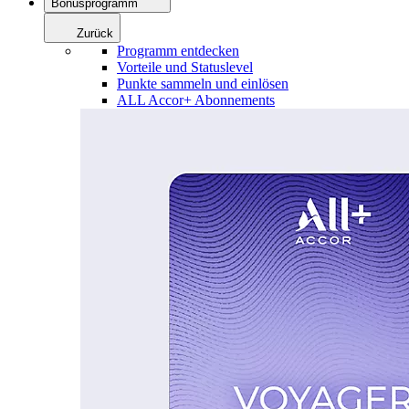
Bonusprogramm
Zurück
Programm entdecken
Vorteile und Statuslevel
Punkte sammeln und einlösen
ALL Accor+ Abonnements