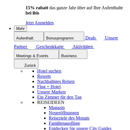
15% rabatt
das ganze Jahr über auf Ihre Aufenthalte
bei ibis
Jetzt Anmelden
Mehr
Deals
Unsere
Aufenthalt
Bonusprogramm
Partner
Geschenkkarte
Aktivitäten
Meetings & Events
Business
Zurück
Hotel suchen
Resorts
Nachhaltiges Reisen
Flug + Hotel
Unsere Marken
Ein Zimmer für den Tag
REISEIDEEN
Magazin
Neueröffnungen
Reiseziele des Monats
Familienausflüge
Entdecken Sie unsere City Guides