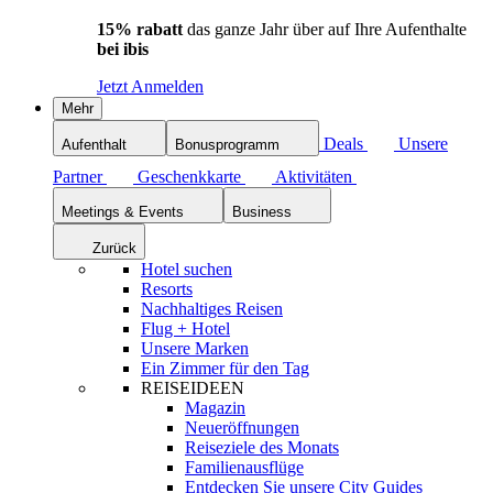
15% rabatt
das ganze Jahr über auf Ihre Aufenthalte
bei ibis
Jetzt Anmelden
Mehr
Deals
Unsere
Aufenthalt
Bonusprogramm
Partner
Geschenkkarte
Aktivitäten
Meetings & Events
Business
Zurück
Hotel suchen
Resorts
Nachhaltiges Reisen
Flug + Hotel
Unsere Marken
Ein Zimmer für den Tag
REISEIDEEN
Magazin
Neueröffnungen
Reiseziele des Monats
Familienausflüge
Entdecken Sie unsere City Guides