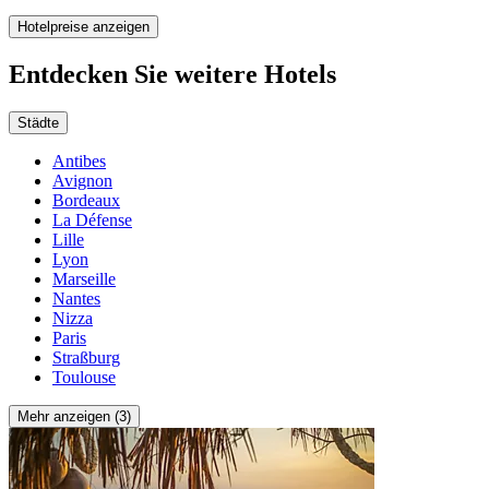
Hotelpreise anzeigen
Entdecken Sie weitere Hotels
Städte
Antibes
Avignon
Bordeaux
La Défense
Lille
Lyon
Marseille
Nantes
Nizza
Paris
Straßburg
Toulouse
Mehr anzeigen (3)