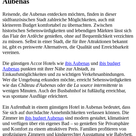
Aubenas
Reisende, die Aubenas entdecken möchten, finden in dieser
südfranzösischen Stadt zahlreiche Möglichkeiten, auch mit
kleinerem Budget komfortabel zu übernachten. Zwischen
historischen Sehenswürdigkeiten und lebendigen Märkten lässt sich
das Flair der Ardèche genießen, ohne auf Bequemlichkeit verzichten
zu müssen. Selbst in einer Stadt, die für ihre Attraktionen bekannt
ist, gibt es preiswerte Alternativen, die Qualität und Erreichbarkeit
vereinen.
Die günstigen Accor Hotels wie
ibis Aubenas
und
ibis budget
Aubenas
punkten mit ihrer Nähe zur Altstadt, zu
Einkaufsmöglichkeiten und zu wichtigen Verkehrsanbindungen.
Wer die Umgebung erkunden möchte, erreicht Sehenswürdigkeiten
wie das
Château d'Aubenas
oder die
La source intermittente
in
wenigen Minuten. Auch der Busbahnhof ist fußläufig erreichbar,
was spontane Ausflüge erleichtert.
Ein Aufenthalt in einem günstigen Hotel in Aubenas bedeutet, dass
Sie sich auf durchdachte Annehmlichkeiten verlassen können. Die
Zimmer im
ibis budget Aubenas
sind modern gestaltet, klimatisiert
und verfügen über ein eigenes Bad – so genießen Sie Privatsphäre
und Komfort zu einem attraktiven Preis. Familien profitieren von
großzügigen Zimmern und kindgerechter Ausstattung wie Babybett,