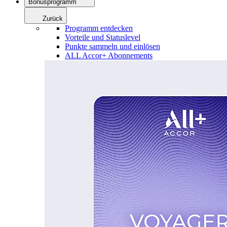
Bonusprogramm
Zurück
Programm entdecken
Vorteile und Statuslevel
Punkte sammeln und einlösen
ALL Accor+ Abonnements