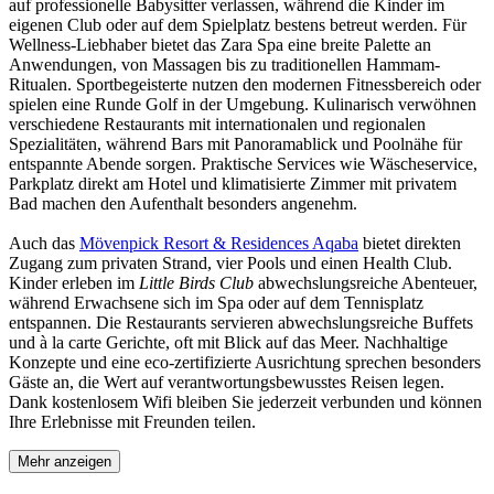
auf professionelle Babysitter verlassen, während die Kinder im
eigenen Club oder auf dem Spielplatz bestens betreut werden. Für
Wellness-Liebhaber bietet das Zara Spa eine breite Palette an
Anwendungen, von Massagen bis zu traditionellen Hammam-
Ritualen. Sportbegeisterte nutzen den modernen Fitnessbereich oder
spielen eine Runde Golf in der Umgebung. Kulinarisch verwöhnen
verschiedene Restaurants mit internationalen und regionalen
Spezialitäten, während Bars mit Panoramablick und Poolnähe für
entspannte Abende sorgen. Praktische Services wie Wäscheservice,
Parkplatz direkt am Hotel und klimatisierte Zimmer mit privatem
Bad machen den Aufenthalt besonders angenehm.
Auch das
Mövenpick Resort & Residences Aqaba
bietet direkten
Zugang zum privaten Strand, vier Pools und einen Health Club.
Kinder erleben im
Little Birds Club
abwechslungsreiche Abenteuer,
während Erwachsene sich im Spa oder auf dem Tennisplatz
entspannen. Die Restaurants servieren abwechslungsreiche Buffets
und à la carte Gerichte, oft mit Blick auf das Meer. Nachhaltige
Konzepte und eine eco-zertifizierte Ausrichtung sprechen besonders
Gäste an, die Wert auf verantwortungsbewusstes Reisen legen.
Dank kostenlosem Wifi bleiben Sie jederzeit verbunden und können
Ihre Erlebnisse mit Freunden teilen.
Mehr anzeigen