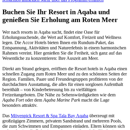
Buchen Sie Ihr Resort in Aqaba und
genießen Sie Erholung am Roten Meer
Wer nach resorts in Aqaba sucht, findet eine Oase für
Erholungssuchende, die Wert auf Komfort, Freizeit und Wellness
legen. Die Accor Hotels bieten Ihnen ein Rundum-Paket, das
Entspannung, Aktivitäten und Naturerlebnis in einem harmonischen
Rahmen vereint. Hier genießen Sie die Freiheit, sich ganz auf das
Wesentliche zu konzentrieren: Ihre Auszeit am Meer.
Direkt am Strand gelegen, eröffnen die Resort hotels in Aqaba einen
schnellen Zugang zum Roten Meer und zu den schönsten Seiten der
Region. Familien, Paare und Freundesgruppen profitieren von der
durchdachten Ausstattung, die alles für einen sorglosen Aufenthalt
bereithält – von Kinderbetreuung bis zu vielfältigen
Freizeitangeboten. Die Nähe zu Sehenswürdigkeiten wie dem
Aqaba Fort
oder dem
Aqaba Marine Park
macht die Lage
besonders attraktiv.
Das
Mövenpick Resort & Spa Tala Bay Aqaba
überzeugt mit
großzügigen Zimmern, privatem Sandstrand und mehreren Pools,
die zum Schwimmen und Entspannen einladen. Eltern können sich