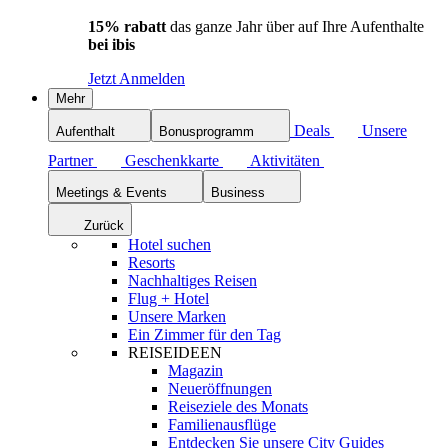
15% rabatt
das ganze Jahr über auf Ihre Aufenthalte
bei ibis
Jetzt Anmelden
Mehr
Deals
Unsere
Aufenthalt
Bonusprogramm
Partner
Geschenkkarte
Aktivitäten
Meetings & Events
Business
Zurück
Hotel suchen
Resorts
Nachhaltiges Reisen
Flug + Hotel
Unsere Marken
Ein Zimmer für den Tag
REISEIDEEN
Magazin
Neueröffnungen
Reiseziele des Monats
Familienausflüge
Entdecken Sie unsere City Guides