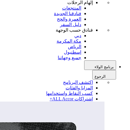
إلهام الرحلات
المنتجعات
فنادقنا الجديدة
العمرة والحج
دليل السفر
فنادق حسب الوجهة
دبي
مكة المكرمة
الرياض
إسطنبول
جميع وجهاتنا
برنامج الولاء
الرجوع
اكتشف البرنامج
المزايا والفئات
كسب النقاط واستخدامها
اشتراكات ALL Accor+