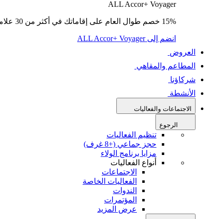
ALL Accor+ Voyager
15% خصم طوال العام على إقاماتك في أكثر من 30 علامة تجارية.
انضم إلى ALL Accor+ Voyager
العروض
المطاعم والمقاهي
شركاؤنا
الأنشطة
الاجتماعات والفعاليات
الرجوع
تنظيم الفعاليات
حجز جماعي (+8 غرف)
مزايا برنامج الولاء
أنواع الفعاليات
الاجتماعات
الفعاليات الخاصة
الندوات
المؤتمرات
عرض المزيد