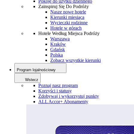
Pokoje do użytku dziennego
Zainspiruj Się Do Podróży
Nasze nowe hotele
Kierunki miesiąca
Wycieczki rodzinne
Hotele w górach
Hotele Według Miejsca Podróży
Warszawa
Kraków
Gdańsk
Polska
Zobacz wszystkie kierunki
Program lojalnościowy
Wstecz
Poznaj nasz program
Korzyści i statusy
Zdobywaj i wykorzystuj punkty
ALL Accor+ Abonamenty