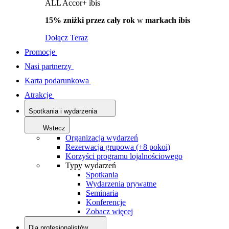
ALL Accor+ ibis
15% zniżki przez cały rok
w
markach ibis
Dołącz Teraz
Promocje
Nasi partnerzy
Karta podarunkowa
Atrakcje
Spotkania i wydarzenia
Wstecz
Organizacja wydarzeń
Rezerwacja grupowa (+8 pokoi)
Korzyści programu lojalnościowego
Typy wydarzeń
Spotkania
Wydarzenia prywatne
Seminaria
Konferencje
Zobacz więcej
Dla profesjonalistów