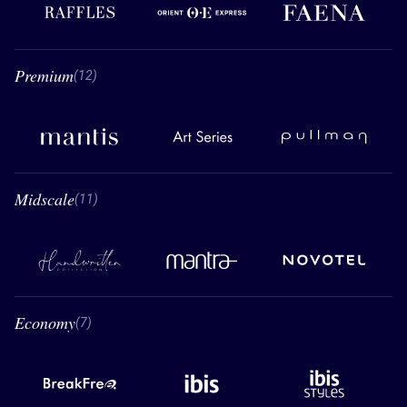
Premium
12 Premium
(12)
Mantis
Art Series
Pullman
Midscale
11 Midscale
(11)
Handwritten Collection
Mantra
Novotel
Economy
7 Economy
(7)
BreakFree
Ibis
Ibis styles