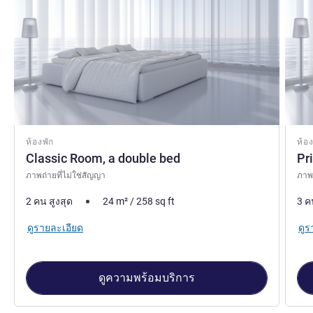
ห้องพัก
ห้อง
Classic Room, a double bed
Pr
ภาพถ่ายที่ไม่ใช่สัญญา
ภาพถ
2 คน สูงสุด
24
m²
/
258
sq ft
3 ค
ดูรายละเอียด
ดูร
ดูความพร้อมบริการ