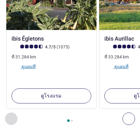
3 ดาว
3
ibis Égletons
ibis Aurillac
คะแนนความคิดเห็นจากแขก (เรทติ้งบน ALL)
รีวิว รายการ
คะแนนความคิดเห็น
4.7/5
(1075
)
4
ที่
31.284
km
ที่
33.284
km
ดูแผนที่
ดูแผนที่
ดูโรงแรม
ดู
หน้า
1
จาก
2
, สถานประกอบการอื่นของเราที่อยู่ใกล้เคียง 1 :, ส
ก่อนหน้า - สถานประกอบการอื่นของเราที่อยู่ใกล้เคียง
ถัด