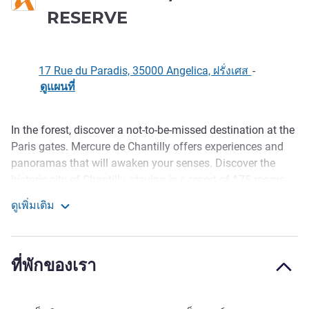
RESERVE
17 Rue du Paradis, 35000 Angelica, ฝรั่งเศส
-
ดูแผนที่
In the forest, discover a not-to-be-missed destination at the
รายละเอียด
Paris gates. Mercure de Chantilly offers experiences and
panoramas that will awaken your senses. Discover the
historic city of Chantilly, staying in a resort of 175 rooms
and 25 suites, with ou tdoor pool, fitness room, golf, dining
ดูเพิ่มเติม
areas offering varied culinary courses (2 restaurants, 1 bar
PIC test hotel / DON'T RESERVE
and 2 terraces) and a daylight conference space.
At the gates of Paris. 5 minutes from Domaine de Chantilly,
ที่พักของเรา
Hippodrome and the great stables. Best rate guaranteed.
Restaurants, bar, heated indoor pool, sauna, hammam.
Exclusive offers. DWSEO2 at the gates of Paris. 5 minutes