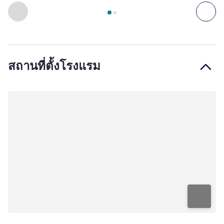
หน้า
1
จาก
2
, ห้องพัก 1 : Classic Room, a double bed , ห้องพัก
ก่อนหน้า - ห้องพัก
ถัดไ
สถานที่ตั้งโรงแรม