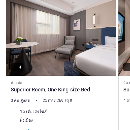
4
ห้องพัก
ห้อง
Superior Room, One King-size Bed
Su
3 คน สูงสุด
25
m²
/
269
sq ft
4 ค
เครื่องนอน
เคร
1 x เตียงคิงไซส์
วิว:
วิว:
ฝั่งเมือง