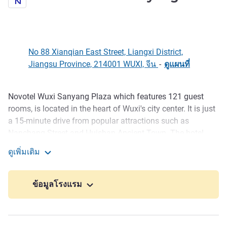
4 ดาว
No 88 Xianqian East Street, Liangxi District,
Jiangsu Province, 214001 WUXI, จีน
-
ดูแผนที่
Novotel Wuxi Sanyang Plaza which features 121 guest
รายละเอียด
rooms, is located in the heart of Wuxi's city center. It is just
a 15-minute drive from popular attractions such as
Nanchang Street and Huishan Ancient Town. The hotel
offers a buffet breakfast restauran t, a multifunctional
ดูเพิ่มเติม
meeting room, a 24-hour fitness center, and a self-service
Novotel Wuxi Sanyang Plaza
laundry facility, providing an exceptional stay experience
for both business travelers and those on vacation.
ข้อมูลโรงแรม
Enjoy a comfortable and memorable stay at our hotel. It
has easy access to attractions and business areas, stylish