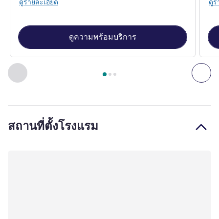
ดูรายละเอียด
ดูร
ดูความพร้อมบริการ
หน้า
1
จาก
3
, ห้องพัก 1 : Superior Room, One King-size Bed , 
ก่อนหน้า - ห้องพัก
ถัดไ
สถานที่ตั้งโรงแรม