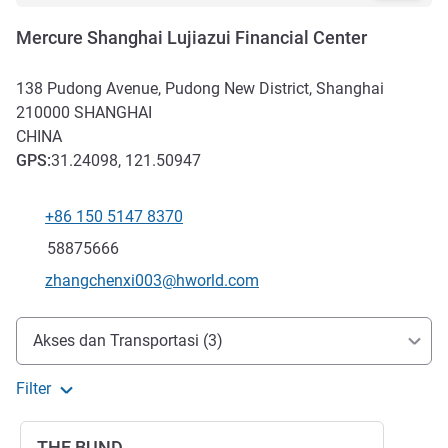
Mercure Shanghai Lujiazui Financial Center
138 Pudong Avenue, Pudong New District, Shanghai
210000
SHANGHAI
CHINA
GPS
:
31.24098, 121.50947
+86 150 5147 8370
Telepon
Fax
58875666
Email kontak
zhangchenxi003@hworld.com
Akses dan Transportasi
Akses dan Transportasi (3)
Filter
THE BUND