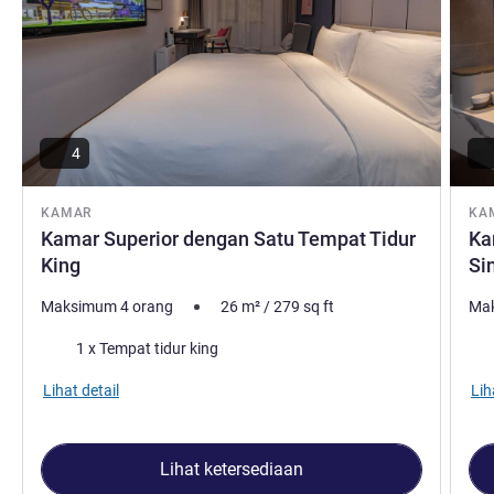
4
KAMAR
KA
Kamar Superior dengan Satu Tempat Tidur
Ka
King
Si
Maksimum 4 orang
26
m²
/
279
sq ft
Mak
Selimut
Sel
1 x Tempat tidur king
Lihat detail
Lih
Lihat ketersediaan