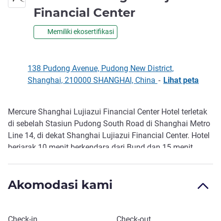
bintang 4
Financial Center
Memiliki ekosertifikasi
138 Pudong Avenue, Pudong New District,
Shanghai, 210000 SHANGHAI, China
-
Lihat peta
Mercure Shanghai Lujiazui Financial Center Hotel terletak
Deskripsi
di sebelah Stasiun Pudong South Road di Shanghai Metro
Line 14, di dekat Shanghai Lujiazui Financial Center. Hotel
berjarak 10 menit berkendara dari Bund dan 15 menit
berkendara dari People's Squar e. Hotel memiliki 110
kamar, restoran sarapan, bar lobi, pusat kebugaran gratis
Akomodasi kami
24 jam, ruang penatu, dan parkir bawah tanah gratis.
Pesan hotel ini
Check-in
Check-out