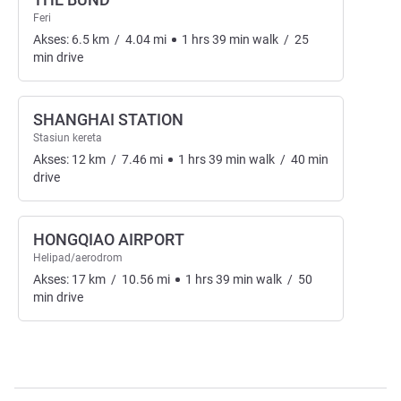
Feri
Akses:
6.5
km
/
4.04
mi
1
hrs
39
min
walk
/
25
min
drive
SHANGHAI STATION
Stasiun kereta
Akses:
12
km
/
7.46
mi
1
hrs
39
min
walk
/
40
min
drive
HONGQIAO AIRPORT
Helipad/aerodrom
Akses:
17
km
/
10.56
mi
1
hrs
39
min
walk
/
50
min
drive