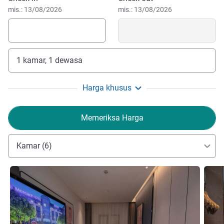
mis.: 13/08/2026
mis.: 13/08/2026
1 kamar, 1 dewasa
Harga khusus
Memeriksa Harga
Kamar (6)
Lihat detail
Lihat d