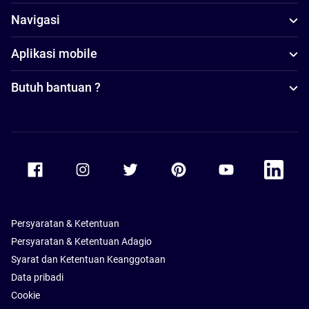
Navigasi
Aplikasi mobile
Butuh bantuan ?
Accor Facebook
Accor Instagram
Accor Twitter
Accor Pinterest
Accor Youtube
Accor Li
Persyaratan & Ketentuan
Persyaratan & Ketentuan Adagio
Syarat dan Ketentuan Keanggotaan
Data pribadi
Cookie