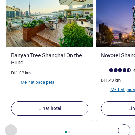
Banyan Tree Shanghai On the
Novotel Shang
bintang 5
Bund
Catatan tamu Avis
4
Di
1.02
km
Di
1.43
km
Melihat pada peta
Melihat pada
Lihat hotel
Lih
Halaman
1
dari
2
, Properti kami yang lain di sekitar 1 :, Proper
Sebelumnya - Properti kami yang lain di sekitar
Ber