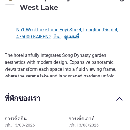
5 ดาว
West Lake
No1 West Lake Lane Fuyi Street, Longting District,
475000 KAIFENG, จีน
-
ดูแผนที่
The hotel artfully integrates Song Dynasty garden
รายละเอียด
aesthetics with modern design. Expansive panoramic
views transform each space into a fluid viewing frame,
where the serene lake and landscaped gardens unfold
outside the window like an elegant scroll paint ing. We
embody the warmth of Swiss hospitality to uphold the
ที่พักของเรา
depth of Eastern hosting traditions. Here, every moment of
pause becomes a poetic interlude, and every service is a
thoughtful translation of culture.
จองโรงแรมนี้
การเช็คอิน
การเช็คเอาท์
เช่น 13/08/2026
เช่น 13/08/2026