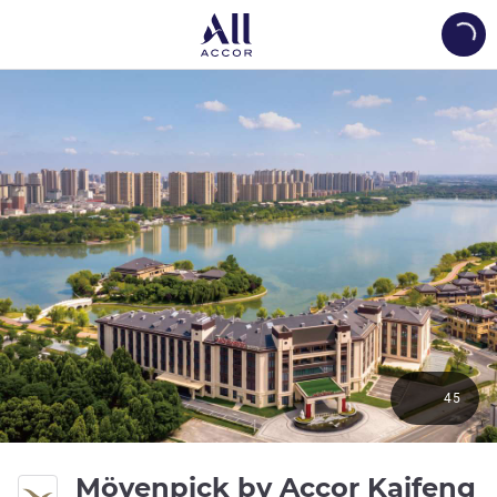
Load
45
Mövenpick by Accor Kaifeng