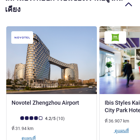
เคียง
4 ดาว
Novotel Zhengzhou Airport
Ibis Styles K
City Park Hot
คะแนนความคิดเห็นจากแขก (เรทติ้งบน ALL)
รีวิว รายการ
4.2/5
(10
)
ที่
36.907
km
ที่
31.94
km
ดูแผนที่
ดูแผนที่