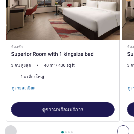
ห้องพัก
ห้อง
Superior Room with 1 kingsize bed
Su
3 คน สูงสุด
40
m²
/
430
sq ft
3 ค
เครื่องนอน
เคร
1 x เตียงใหญ่
ดูรายละเอียด
ดูร
ดูความพร้อมบริการ
หน้า
1
จาก
4
, ห้องพัก 1 : Superior Room with 1 kingsize bed ,
ก่อนหน้า - ห้องพัก
ถัดไ