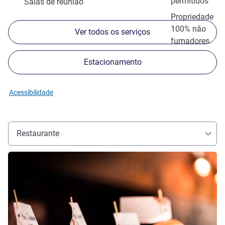
permitidos
Salas de reunião
Propriedade
100% não
Ver todos os serviços
fumadores
Estacionamento
Acessibilidade
Restaurante
Ver detalhes