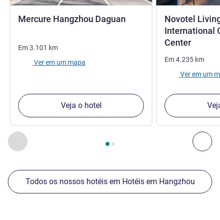
3,5 estrelas
Mercure Hangzhou Daguan
Novotel Livi
International
4 estre
Center
Em
3.101
km
Em
4.235
km
Ver em um mapa
Ver em um 
Veja o hotel
Vej
Página
1
de
2
, Os nossos outros estabelecimentos nas proxim
Anterior - Os nossos outros estabelecimentos nas proxim
Seg
Todos os nossos hotéis em Hotéis em Hangzhou