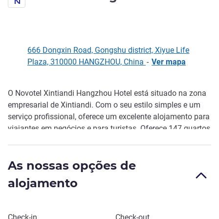
666 Dongxin Road, Gongshu district, Xiyue Life
Plaza, 310000 HANGZHOU, China
-
Ver mapa
O Novotel Xintiandi Hangzhou Hotel está situado na zona
Descrição
empresarial de Xintiandi. Com o seu estilo simples e um
serviço profissional, oferece um excelente alojamento para
viajantes em negócios e para turistas. Oferece 147 quartos
com roupa de cama macia, TVs LCD de 65" e WIFI grátis. O
hotel dispõe igualmente de um restaurante estilo bufete,
As nossas opções de
sala de reuniões, centro de fitness 24 horas, lavandaria e
estacionamento grátis - ideal para as necessidades dos
alojamento
hóspedes.
Reservar este hotel
Check-in
Check-out