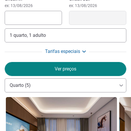
ex: 13/08/2026
ex: 13/08/2026
1 quarto, 1 adulto
Tarifas especiais
Ver preços
Quarto (5)
Ver detalhes
Ver de