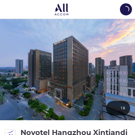
Load
18
4 
Novotel Hangzhou Xintiandi