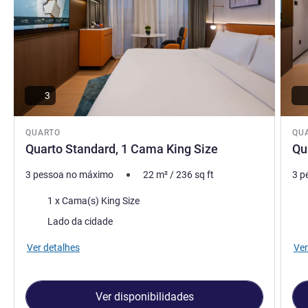
3
QUARTO
QU
Quarto Standard, 1 Cama King Size
Qu
3 pessoa no máximo
22
m²
/
236
sq ft
3 p
Cama
Ca
1 x Cama(s) King Size
Vistas:
Vist
Lado da cidade
Ver detalhes
Ver
Ver disponibilidades