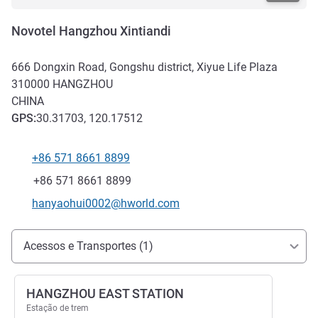
Novotel Hangzhou Xintiandi
666 Dongxin Road, Gongshu district, Xiyue Life Plaza
310000
HANGZHOU
CHINA
GPS
:
30.31703, 120.17512
+86 571 8661 8899
Telefone
Fax
+86 571 8661 8899
E-mail de contacto
hanyaohui0002@hworld.com
Acesso e transporte
Acessos e Transportes (1)
HANGZHOU EAST STATION
Estação de trem