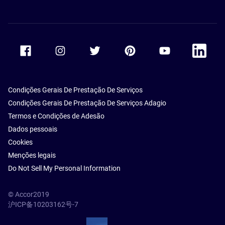
Accor Facebook
Accor Instagram
Accor Twitter
Accor Pinterest
Accor Youtube
Accor Li
Condições Gerais De Prestação De Serviços
Condições Gerais De Prestação De Serviços Adagio
Termos e Condições de Adesão
Dados pessoais
Cookies
Menções legais
Do Not Sell My Personal Information
© Accor2019
沪ICP备10203162号-7
SSL Secure – globalSign