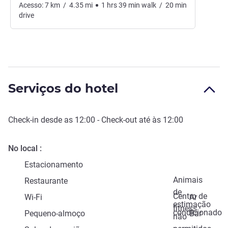
Acesso:
7
km
/
4.35
mi
1
hrs
39
min
walk
/
20
min
drive
Serviços do hotel
Check-in
desde as
12:00
-
Check-out
até às
12:00
No local
Estacionamento
Animais
Restaurante
de
Centro de
Wi-Fi
Ar
estimação
fitness
condicionado
Pequeno-almoço
Bar
não