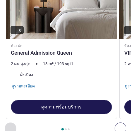
6
ห้องพัก
ห้อง
General Admission Queen
VI
2 คน สูงสุด
18
m²
/
193
sq ft
2 ค
วิว:
วิว:
ฝั่งเมือง
ดูรายละเอียด
ดูร
ดูความพร้อมบริการ
หน้า
1
จาก
3
, ห้องพัก 1 : General Admission Queen , ห้องพัก 2 
ก่อนหน้า - ห้องพัก
ถัดไ