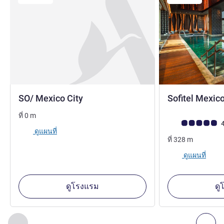
5 ดาว
SO/ Mexico City
Sofitel Mexic
ที่
0
m
คะแนนความคิดเห็
4
ดูแผนที่
ที่
328
m
ดูแผนที่
ดูโรงแรม
ดู
หน้า
1
จาก
2
, สถานประกอบการอื่นของเราที่อยู่ใกล้เคียง 1 :, ส
ก่อนหน้า - สถานประกอบการอื่นของเราที่อยู่ใกล้เคียง
ถัด