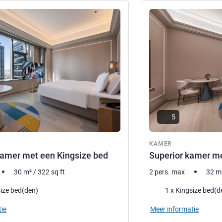
ie
Meer informatie
5
KAMER
kamer met een Kingsize bed
Superior kamer me
30
m²
/
322
sq ft
2 pers. max
32
m
Beddengoed
size bed(den)
1 x Kingsize bed(d
ie
Meer informatie