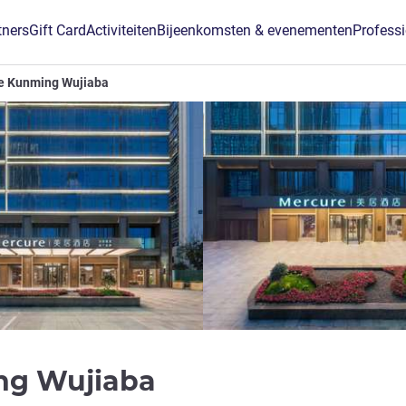
tners
Gift Card
Activiteiten
Bijeenkomsten & evenementen
Profess
e Kunming Wujiaba
ng Wujiaba