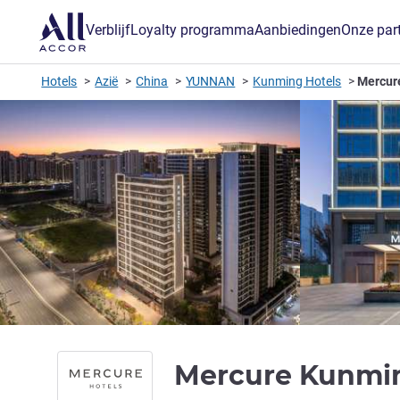
Verblijf
Loyalty programma
Aanbiedingen
Onze par
Hotels
Azië
China
YUNNAN
Kunming Hotels
Mercur
Mercure Kunmi