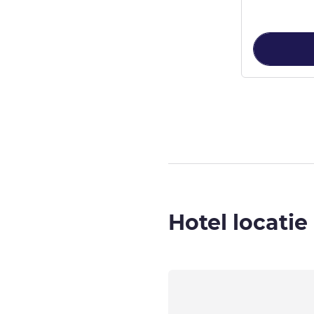
Pagina
1
van
3
,
Hotel locatie