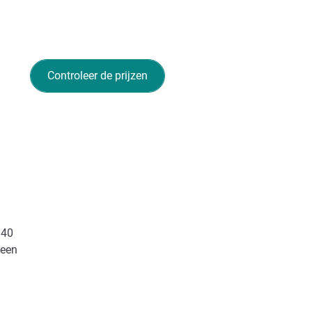
Controleer de prijzen
 40
 een