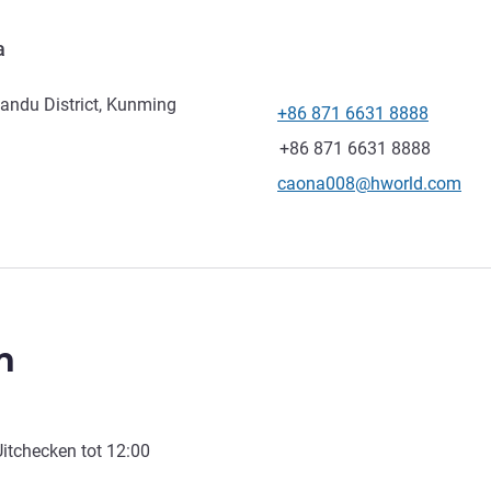
a
andu District, Kunming
+86 871 6631 8888
Telefoon
Fax
+86 871 6631 8888
E-mailadres voor contact
caona008@hworld.com
n
Uitchecken tot
12:00