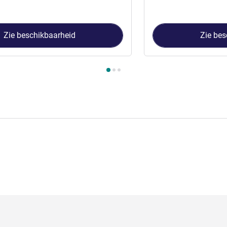
Zie beschikbaarheid
Zie bes
 Kamer 1 : Standard kamer met een Kingsize bed , Kamer 2 : Sup