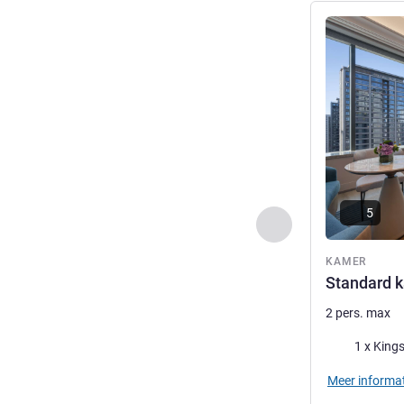
Meer informat
5
Vorige - Kamer
KAMER
Standard 
2 pers. max
Beddengoed
1 x King
Meer informat