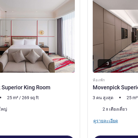
3
ห้องพัก
 Superior King Room
Movenpick Superi
25
m²
/
269
sq ft
3 คน สูงสุด
25
m²
เครื่องนอน
ใหญ่
2 x เตียงเดี่ยว
ดูรายละเอียด