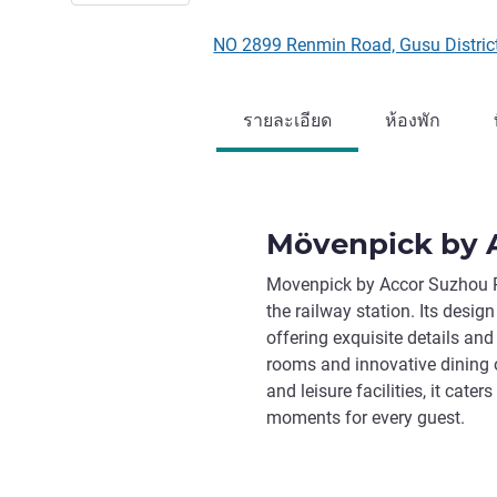
NO 2899 Renmin Road, Gusu Distric
รายละเอียด
ห้องพัก
Mövenpick by A
Movenpick by Accor Suzhou Rai
the railway station. Its desi
offering exquisite details and
rooms and innovative dining o
and leisure facilities, it cate
moments for every guest.