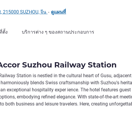
t, 215000 SUZHOU, จีน
-
ดูแผนที่
ที่ตั้ง
บริการต่าง ๆ ของสถานประกอบการ
ccor Suzhou Railway Station
lway Station is nestled in the cultural heart of Gusu, adjacent
gn harmoniously blends Swiss craftsmanship with Suzhou's herita
 an exceptional hospitality exper ience. The hotel features guest
ptions, embodying refined elegance. With state-of-the-art meet
rs to both business and leisure travelers. Here, creating unforgetta