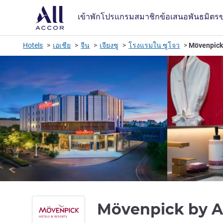
เข้าพัก
โปรแกรมสมาชิก
ข้อเสนอ
พันธมิตร
Hotels
เอเชีย
จีน
เจียงซู
โรงแรมใน ซูโจว
Mövenpick 
Mövenpick by A