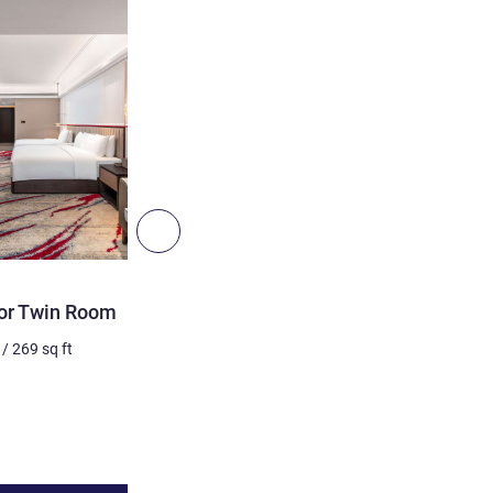
ดูรายละเอียด
2
ถัดไป - ห้องพัก
ห้องพัก
or Twin Room
Movenpick Deluxe King 
/
269
sq ft
3 คน สูงสุด
28
m²
/
301
sq 
เครื่องนอน
1 x เตียงใหญ่
ดูรายละเอียด