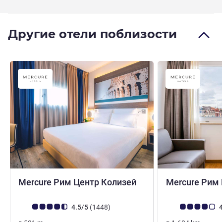
Другие отели поблизости
4 звезды
Mercure Рим Центр Колизей
Mercure Рим
Примечание: отзывы клиентов (Рейтинг ALL)
Отзывов
Примечание: отз
4.5/5
(1448
)
4