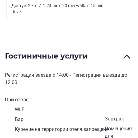
Доступ:
2
km
/
1.24
mi
20
min
walk
/
15
min
drive
Гостиничные услуги
Регистрация заезда с
14:00
- Регистрация выезда до
12:00
При отеле
Wi-Fi
Завтрак
Бар
Помещения
Курение на территории отеля запрещено
для