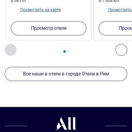
в
581
m
в
1.604
km
Посмотреть на карте
Посмотреть 
Просмотр отеля
Просм
Страница
1
из
2
, Другие отели поблизости 1 :, Другие оте
Назад - Другие отели поблизости
Дал
Все наши в отеле в городе Отели в Рим