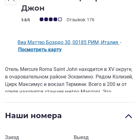
4 звезды
Джон
Примечание: отзывы клиентов (Рейтинг ALL)
Отзывов: 176
3.8/5
Виа Маттео Боэрдо 30, 00185 РИМ, Италия
-
Посмотреть карту
Отель Mercure Roma Saint John находится в XV округе,
Описание
в очаровательном районе Эсквилино. Рядом Колизей,
Цирк Максимус и вокзал Термини. Всего в 200 м от
отеля находится станция метро Manzoni. Это
идеальная база для знакомства с Римом и лучшая
дверь между историей и современностью. Комфорт и
Наши номера
практичность в теплой и гостеприимной атмосфере.
КОД CIR: 058091-ALB-00634 КОД CIN:
IT058091A1N2JN42LT
Забронировать этот отель
Заезд
Выезд