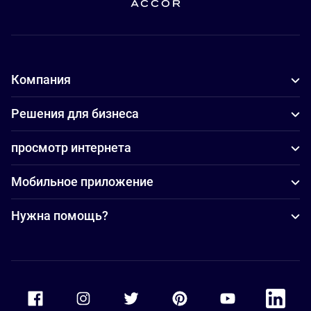
Компания
Решения для бизнеса
просмотр интернета
Мобильное приложение
Нужна помощь?
Accor Facebook
Accor Instagram
Accor Twitter
Accor Pinterest
Accor Youtube
Accor Li