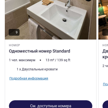
9
НОМЕР
НО
Одноместный номер Standard
Дв
кр
1 чел. максимум
13
m²
/
139
sq ft
2 ч
Постель
1 x Двуспальные кровати
Пос
Подробная информация
По
См. доступные номера