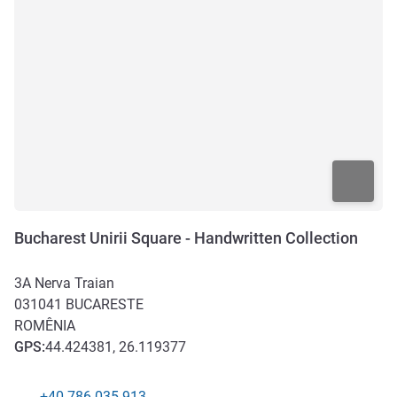
Bucharest Unirii Square - Handwritten Collection
3A Nerva Traian
031041
BUCARESTE
ROMÊNIA
GPS
:
44.424381, 26.119377
+40 786 035 913