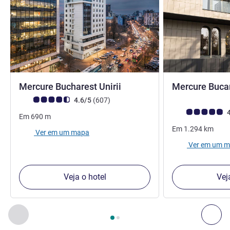
4 estrelas
Mercure Bucharest Unirii
Mercure Buca
Nota clientes Avis (Classificação ALL)
comentários
4.6/5
(607
)
Nota clientes Avi
4
Em
690
m
Em
1.294
km
Ver em um mapa
Ver em um 
Veja o hotel
Vej
Página
1
de
2
, Os nossos outros estabelecimentos nas proxim
Anterior - Os nossos outros estabelecimentos nas proxim
Seg