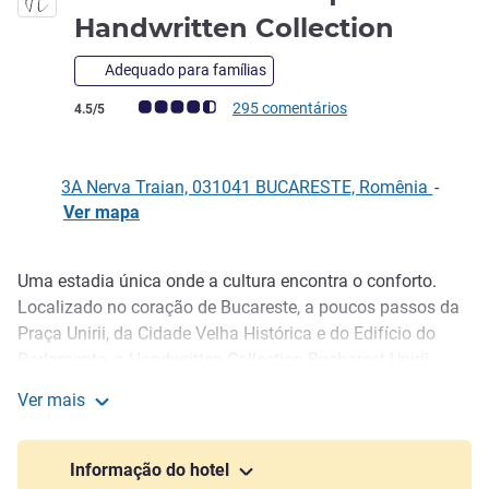
4 estr
Handwritten Collection
Adequado para famílias
Nota clientes Avis (Classificação ALL)
295 comentários
4.5/5
3A Nerva Traian, 031041 BUCARESTE, Romênia
-
Ver mapa
Uma estadia única onde a cultura encontra o conforto.
Descrição
Localizado no coração de Bucareste, a poucos passos da
Praça Unirii, da Cidade Velha Histórica e do Edifício do
Parlamento, a Handwritten Collection Bucharest Unirii
Square é mais do que apenas um hotel - é uma casa, um
Ver mais
reflexo de valores, tradição e hospitalidade moderna. Com
Bucharest Unirii Square - Handwritten Collection
88 quartos elegantemente projetados, uma experiência
gastronômica multicultural e um serviço atencioso,
Informação do hotel