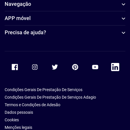
Navegação
APP móvel
Precisa de ajuda?
Accor Facebook
Accor Instagram
Accor Twitter
Accor Pinterest
Accor Youtube
Accor Li
Condições Gerais De Prestação De Serviços
Condições Gerais De Prestação De Serviços Adagio
Termos e Condições de Adesão
Dados pessoais
Cookies
Menções legais