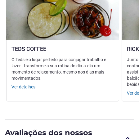
TEDS COFFEE
RICK
O Teds é o lugar perfeito para conjugar trabalho e
Junto 
lazer - transforme a sua rotina do dia-a-dia um
confo
momento de relaxamento, mesmo nos dias mais
assist
movimentados.
balcão
bebid
Ver detalhes
Ver de
Avaliações dos nossos