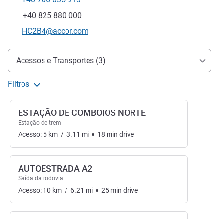
Telefone
Fax
+40 825 880 000
E-mail de contacto
HC2B4@accor.com
Acesso e transporte
Acessos e Transportes (3)
Filtros
ESTAÇÃO DE COMBOIOS NORTE
Estação de trem
Acesso:
5
km
/
3.11
mi
18
min
drive
AUTOESTRADA A2
Saída da rodovia
Acesso:
10
km
/
6.21
mi
25
min
drive