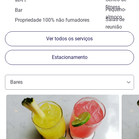
Wi-Fi
fitness
Pequeno-
Bar
almoço
Salas de
Propriedade 100% não fumadores
reunião
Ver todos os serviços
Estacionamento
Bares
Ver detalhes
Ver deta