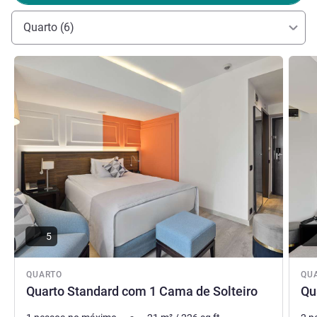
Quarto (6)
Ver detalhes
Ver de
5
QUARTO
QU
Quarto Standard com 1 Cama de Solteiro
Qu