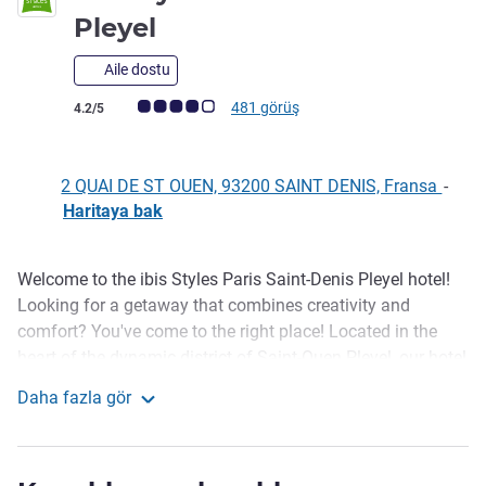
3 yıldız
Pleyel
Aile dostu
Avis müşterileri puanı (ALL Puanlama)
481 görüş
4.2/5
2 QUAI DE ST OUEN, 93200 SAINT DENIS, Fransa
-
Haritaya bak
Welcome to the ibis Styles Paris Saint-Denis Pleyel hotel!
Açıklama
Looking for a getaway that combines creativity and
comfort? You've come to the right place! Located in the
heart of the dynamic district of Saint-Ouen Pleyel, our hotel
with its fun and inspiring design immerses you in an
Daha fazla gör
atmosphere where modern and original touches come
ibis Styles Paris St-Denis Pleyel
together.
Just a 14-minute walk from the legendary Stade de France,