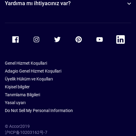
Yardıma mı ihtiyacınız var?
Accor Facebook
Accor Instagram
Accor Twitter
Accor Pinterest
Accor Youtube
Accor Li
Genel Hizmet Koşullari
Adagio Genel Hizmet Koşullari
Üyelik Hüküm ve Koşulları
Kişisel bilgiler
Tanımlama Bilgileri
Yasal uyarı
Do Not Sell My Personal Information
© Accor2019
沪ICP备10203162号-7