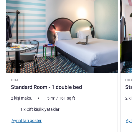
5
ODA
OD
Standard Room - 1 double bed
St
2 kişi maks.
15
m²
/
161
sq ft
2 k
Şilte
Şilt
1 x Çift kişilik yataklar
Ayrıntıları göster
Ayr