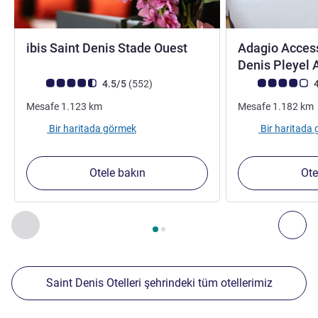
3 yıldız
ibis Saint Denis Stade Ouest
Adagio Access
Denis Pleyel 
Avis müşterileri puanı (ALL Puanlama)
görüş
Avis müşterileri 
4.5/5
(552
)
4
Mesafe
1.123
km
Mesafe
1.182
km
Bir haritada görmek
Bir haritada
Otele bakın
Ote
Sayfa
1
/
2
, Yakınlardaki diğer tesislerimiz 1 :, Yakınlardaki diğ
Önceki - Yakınlardaki diğer tesislerimiz
Sonr
Saint Denis Otelleri şehrindeki tüm otellerimiz