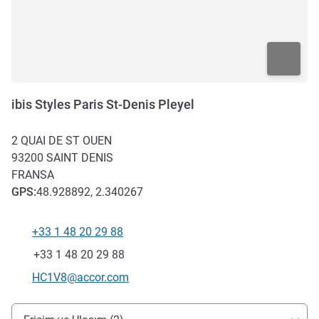
ibis Styles Paris St-Denis Pleyel
2 QUAI DE ST OUEN
93200
SAINT DENIS
FRANSA
GPS
:
48.928892, 2.340267
+33 1 48 20 29 88
Telefon
Faks
+33 1 48 20 29 88
İletişim için e-posta
HC1V8@accor.com
Erişim ve ulaşım