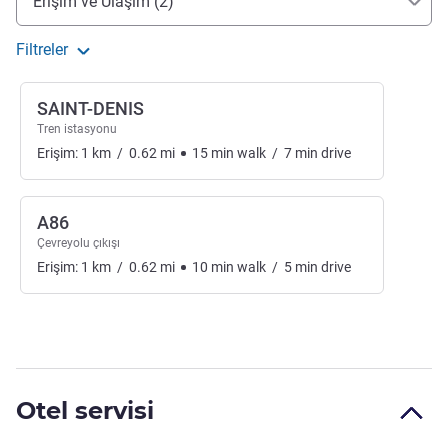
Erişim ve Ulaşım (2)
Filtreler
SAINT-DENIS
Tren istasyonu
Erişim:
1
km
/
0.62
mi
15
min
walk
/
7
min
drive
A86
Çevreyolu çıkışı
Erişim:
1
km
/
0.62
mi
10
min
walk
/
5
min
drive
Otel servisi