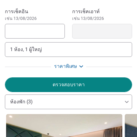
daylight meeting rooms for events, alongside Stratum Spa
จองโรงแรมนี้
การเช็คอิน
การเช็คเอาท์
set on two levels and featuring an indoor pool, four
เช่น 13/08/2026
เช่น 13/08/2026
whirlpool, eight saunas, thermal facilities, a luminous
swimming pool, fitness area, and wellness rituals, creating
a complete business and leisure experience in Oradea.
Enjoy delicious cuisine in our bright restaurant with terrace,
1 ห้อง, 1 ผู้ใหญ่
relax in the bar or cellar lounge. The spa and therapy area,
luminous swimming pool, and gym are also available for
ราคาพิเศษ
private rental, perfect for intimate wellness events.
Wake up where history meets harmony. At Mercure
ตรวจสอบราคา
Oradea, ancient stories lie beneath your feet, while above,
you unwind in the spa, recharge by the pool, or connect
ห้องพัก (3)
over fine cuisine. Discover a stay that speaks to your
senses and stays with your soul.
ดูรายละเอียด
ดูรายล
Joulian Ibrahim ฝ่ายบริหารโรงแรม