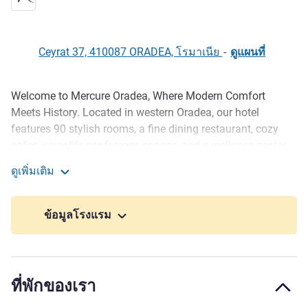
Ceyrat 37, 410087 ORADEA, โรมาเนีย
-
ดูแผนที่
Welcome to Mercure Oradea, Where Modern Comfort
รายละเอียด
Meets History. Located in western Oradea, our hotel
features 90 stylish rooms, a fine dining restaurant, cozy
cafes, versatile conference spaces, and a wellness center
with an indoor pool and gym. Oradea, a must visit Art
ดูเพิ่มเติม
Nouveau city, boasts archaeological treasures like the 11th
Mercure Oradea
century Oradea Fortress. Here, modern comfort meets a
rich historical legacy, offering a unique and unforgettable
ข้อมูลโรงแรม
stay.
Guests enjoy refined dining concepts curated by Chef
Henrik Sebok in the bright restaurant with terrace, while the
ที่พักของเรา
lobby bar and cellar lounge offer relaxed spaces for
socializing and evening drinks. The hotel also features