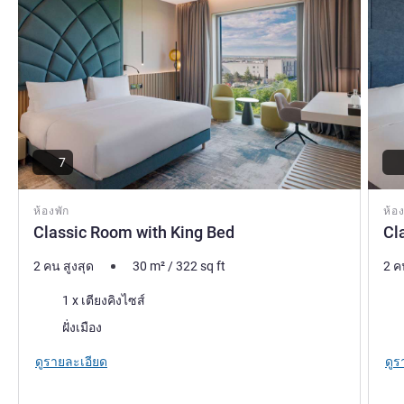
7
ห้องพัก
ห้อง
Classic Room with King Bed
Cl
2 คน สูงสุด
30
m²
/
322
sq ft
2 ค
เครื่องนอน
เคร
1 x เตียงคิงไซส์
วิว:
วิว:
ฝั่งเมือง
ดูรายละเอียด
ดูร