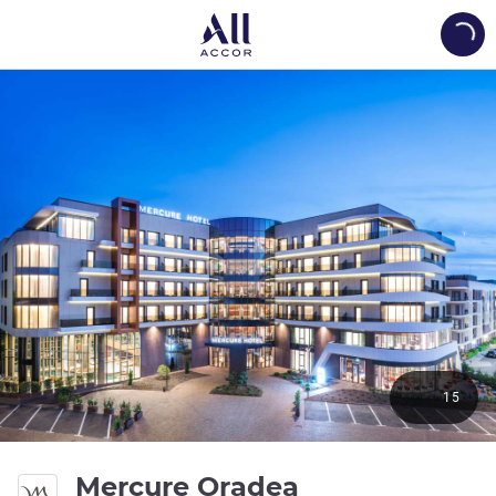
Load
15
4 ดาว
Mercure Oradea