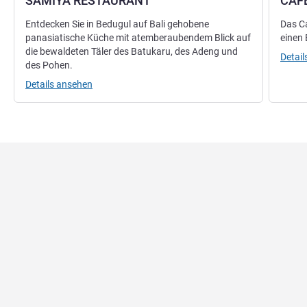
SAMIYA RESTAURANT
CAF
Entdecken Sie in Bedugul auf Bali gehobene
Das Ca
panasiatische Küche mit atemberaubendem Blick auf
einen 
die bewaldeten Täler des Batukaru, des Adeng und
Detai
des Pohen.
Details ansehen