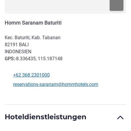
Homm Saranam Baturiti
Kec. Baturiti, Kab. Tabanan
82191
BALI
INDONESIEN
GPS
:
-8.336435, 115.187148
+62 368 2301000
Tel
Kontakt-E-Mail
reservations-saranam@hommhotels.com
Hoteldienstleistungen