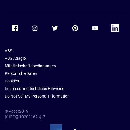
Accor Facebook
Accor Instagram
Accor Twitter
Accor Pinterest
Accor Youtube
Accor Li
ABS
ABS Adagio
Mitgliedschaftsbedingungen
Persönliche Daten
Cookies
Impressum / Rechtliche Hinweise
Do Not Sell My Personal Information
© Accor2019
沪ICP备10203162号-7
SSL Secure – globalSign