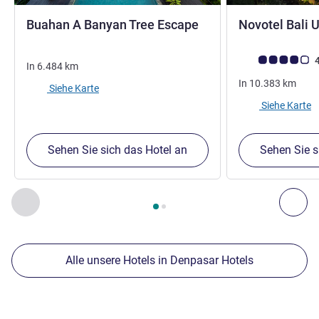
5 Sterne
Buahan A Banyan Tree Escape
Novotel Bali 
Note Kundenmein
4
In
6.484
km
In
10.383
km
Siehe Karte
Siehe Karte
Sehen Sie sich das Hotel an
Sehen Sie s
Seite
1
von
2
, Unsere anderen Etablissements in der Nähe 1 :,
Zurück - Unsere anderen Etablissements in der Nähe
Wei
Alle unsere Hotels in Denpasar Hotels