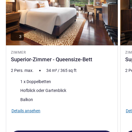
3
ZIMMER
ZI
Superior-Zimmer - Queensize-Bett
Su
2 Pers. max.
34
m²
/
365
sq ft
2 P
Bettwäsche
Bet
1 x Doppelbetten
Aussicht:
Aus
Hofblick oder Gartenblick
Vorteile der Unterkunft :
Vort
Balkon
Details ansehen
Det