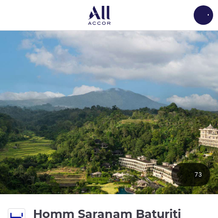
Load
73
4 Ste
Homm Saranam Baturiti