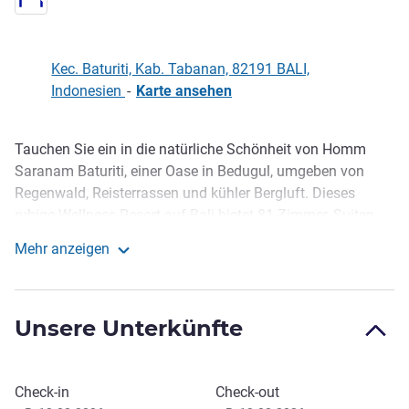
Kec. Baturiti, Kab. Tabanan, 82191 BALI,
Indonesien
-
Karte ansehen
Tauchen Sie ein in die natürliche Schönheit von Homm
Beschreibung
Saranam Baturiti, einer Oase in Bedugul, umgeben von
Regenwald, Reisterrassen und kühler Bergluft. Dieses
ruhige Wellness-Resort auf Bali bietet 81 Zimmer, Suiten
und Poolvillen, ideal, um zu heilen, für Yoga, für eine
Mehr anzeigen
romantische Auszeit oder eine Familienauszeit. Entdecken
Homm Saranam Baturiti
Sie Wellness im 8LEMENTS Spa mit authentischer Küche
und den bequemen Zugang zu Lake Bratan und den
Unsere Unterkünfte
Reisterrassen von Jatiluwih.
Das Homm Saranam Baturiti in Bedugul auf Bali ist von
Regenwald, Reisterrassen und kühler Bergluft umgeben.
Dieses Hotel buchen
Check-in
Check-out
Nur 90 Minuten vom Ngurah Rai International Airport